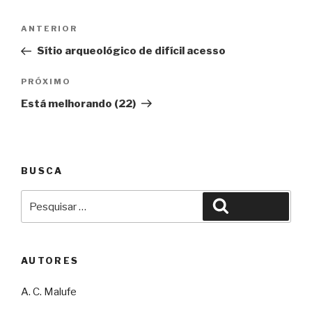
Navegação
Anterior
ANTERIOR
de
Sítio arqueológico de difícil acesso
Post
Próximo
PRÓXIMO
Está melhorando (22)
BUSCA
Pesquisar
Pesquisar
por:
AUTORES
A. C. Malufe