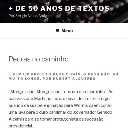
Pular
+ DE 50 ANOS DE TEXTOS
para
Por Sérgio Vaz e Amigos
o
conteúdo
Menu
Pedras no caminho
::
SEM UM PROJETO PARA O PAÍS, O PSDB NÃO IRÁ
MUITO LONGE. POR HUBERT ALQUÉRES
“Mongezinho, Mongezinho, tens um duro caminho”. As
palavras que Martinho Lutero ouviu de um frei amigo
quando da sua peregrinação para Worms caem como
uma luva para o duro caminhar do governador Geraldo
Alckmin para se tornar protagonista da sucessão
presidencial.