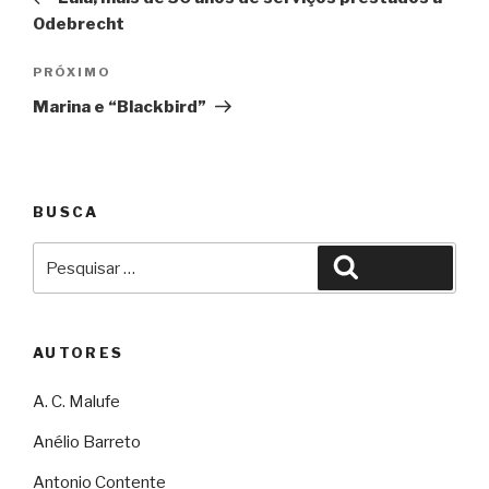
Post
Odebrecht
Próximo
PRÓXIMO
Marina e “Blackbird”
BUSCA
Pesquisar
Pesquisar
por:
AUTORES
A. C. Malufe
Anélio Barreto
Antonio Contente