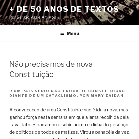
Pular
+ DE 50 ANOS DE TEXTOS
para
Por Sérgio Vaz e Amigos
o
conteúdo
Menu
Não precisamos de nova
Constituição
::
UM PAÍS SÉRIO NÃO TROCA DE CONSTITUIÇÃO
DIANTE DE UM CATACLISMO. POR MARY ZAIDAN
A convocação de uma Constituinte não é ideia nova, mas
ganhou força nesta semana em que a lama recolhida pela
Lava-Jato esparramou e subiu acima da linha do pescoço
de políticos de todos os matizes. Virou a panacéia da vez.