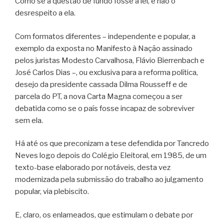
Como se a questão de fundo fosse a lei, e não o
desrespeito a ela.
Com formatos diferentes – independente e popular, a
exemplo da exposta no Manifesto à Nação assinado
pelos juristas Modesto Carvalhosa, Flávio Bierrenbach e
José Carlos Dias –, ou exclusiva para a reforma política,
desejo da presidente cassada Dilma Rousseff e de
parcela do PT, a nova Carta Magna começou a ser
debatida como se o país fosse incapaz de sobreviver
sem ela.
Há até os que preconizam a tese defendida por Tancredo
Neves logo depois do Colégio Eleitoral, em 1985, de um
texto-base elaborado por notáveis, desta vez
modernizada pela submissão do trabalho ao julgamento
popular, via plebiscito.
E, claro, os enlameados, que estimulam o debate por