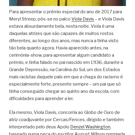
Para apresentar o prêmio especial do ano de 2017 para
Meryl Streep, pôs-se no palco
Viola Davis
– e Viola Davis
estava absurdamente bela, nesta noite. Viola é uma
daquelas atrizes que são capazes de muitos rostos
diferentes, ao longo dos anos, mas nunca a tinha visto
tão bela quanto agora. Havia aparecido antes, na
cerimônia-show, para apresentar algum candidato a
prêmio, e tinha falado no pai nascido em 1936, durante a
Grande Depressão, na Carolina do Sul, um dos Estados
mais racistas daquele país em que a chaga do racismo é
especialmente forte, presente sempre – um pai que só
tinha conseguido chegar ao quinto ano da escola, com
dificuldades para aprender a ler.
Ela mesmo, Viola Davis, concorria ao Globo de Ouro de
atriz coadjuvante por
Cercas/Fences
, dirigido e também
interpretado pelo deus Apolo
Denzel Washington
,
baseado numa peça do escritor August Wilson premiada