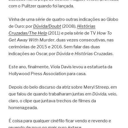
com o Pulitzer quando foi lançada.
Vinha de uma série de quatro outras indicações ao Globo
de Ouro: por
Dúvida/Doubt
(2008),
Histórias
Cruzadas/The Help
(2011) e pela série de TV
How To
Get Away With Murder
, duas vezes consecutivas, nas
cerimônias de 2015 e 2016. Sem falar das duas
indicações ao Oscar, por
Dúvida
e
Histórias Cruzadas
.
Este ano, finalmente, Viola Davis levou a estatueta da
Hollywood Press Association para casa.
Depois do belo discurso da atriz sobre Meryl Streep, em
que falou de quando trabalharam juntas em
Dúvida
, veio,
claro, o clipe que juntava trechos de filmes da
homenageada.
É coisa para qualquer cinéfilo ficar vendo e revendo e
revendo de novo no mais puro êxtase.