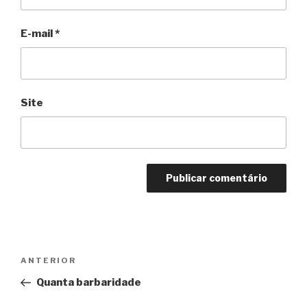
E-mail
*
Site
Navegação
Anterior
ANTERIOR
de
Quanta barbaridade
Post