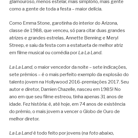
glamouroso, menos estelar, mais simplório, mais gente
como a gente de toda a festa – maior delícia.
Como Emma Stone, garotinha do interior do Arizona,
classe de 1988, que venceu, só para citar duas grandes
atrizes e grandes estrelas, Annette Benning e Meryl
Streep, e saiu da festa com a estatueta de melhor atriz
em filme musical ou comédia por
La La Land
.
La La Land
, o maior vencedor da noite – sete indicações,
sete prêmios – é o mais perfeito exemplo da explosão do
talento jovem na Hollywood 2016-premiações 2017. Seu
autor e diretor, Damien Chazelle, nasceu em 1985! No
ano em que seu filme estreou, tinha apenas 31 anos de
idade. Fez história: é, até hoje, em 74 anos de existência
do prêmio, o mais jovem a vencer o Globo de Ouro de
melhor diretor.
La La Land
é todo feito por jovens (
na foto abaixo,