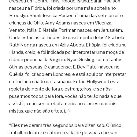
cresceu em Central Falls, Rhode Island. Sarah Paulson
nasceu na Flórida, foi criada por uma mãe solteira no
Brooklyn. Sarah Jessica Parker foi uma das sete ou oito
crianças de Ohio. Amy Adams nasceu em Vicenza,
Veneto, Itália. E Natalie Portman nasceu em Jerusalém.
Onde estão as certidões de nascimento delas? E a bela
Ruth Negga nasceu em Adis Abeba, Etiópia, foi criada na
Irlanda, creio, e foi indicada por interpretar uma moça de
cidade pequena da Virginia. Ryan Gosling, como tantas
ótimas pessoas, é canadense. E Dev Patel nasceu no
Quênia, foi criado em Londres, e está aqui por interpretar
um indiano criado na Tasmânia. Então Hollywood está
repleta de gente de fora e estrangeiros, e se nós
pusermos todos para fora, vocês não terão nada a que
assistir, a não ser futebol americano e artes marciais
mistas, que não são artes. (…)
“Eles me deram três segundos para dizer isso. O único
trabalho do ator é entrar na vida de pessoas que são