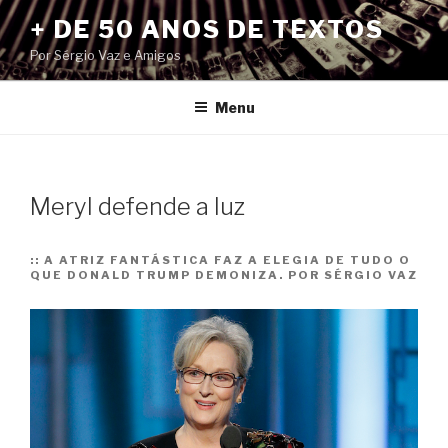
Pular
+ DE 50 ANOS DE TEXTOS
para
Por Sérgio Vaz e Amigos
o
conteúdo
Menu
Meryl defende a luz
::
A ATRIZ FANTÁSTICA FAZ A ELEGIA DE TUDO O
QUE DONALD TRUMP DEMONIZA. POR SÉRGIO VAZ