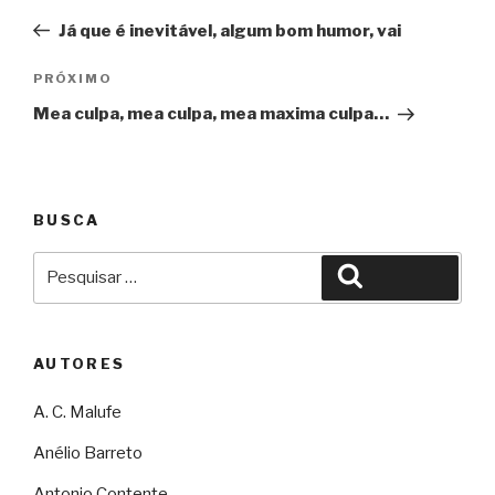
de
Já que é inevitável, algum bom humor, vai
Post
Próximo
PRÓXIMO
Mea culpa, mea culpa, mea maxima culpa…
BUSCA
Pesquisar
Pesquisar
por:
AUTORES
A. C. Malufe
Anélio Barreto
Antonio Contente