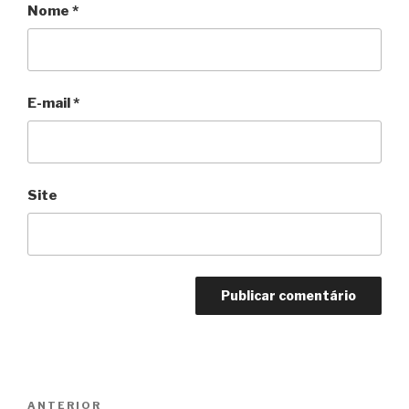
Nome
*
E-mail
*
Site
Navegação
Anterior
ANTERIOR