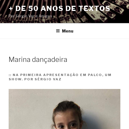
Pular
+ DE 50 ANOS DE TEXTOS
para
Por Sérgio Vaz e Amigos
o
conteúdo
Menu
Marina dançadeira
::
NA PRIMEIRA APRESENTAÇÃO EM PALCO, UM
SHOW. POR SÉRGIO VAZ