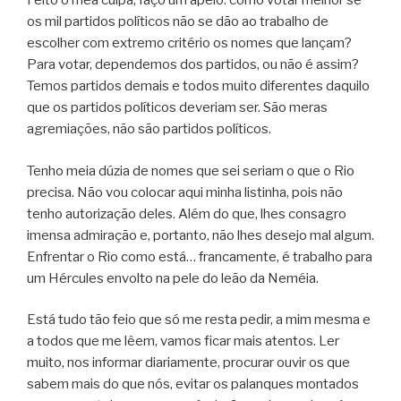
Feito o mea culpa, faço um apelo: como votar melhor se
os mil partidos políticos não se dão ao trabalho de
escolher com extremo critério os nomes que lançam?
Para votar, dependemos dos partidos, ou não é assim?
Temos partidos demais e todos muito diferentes daquilo
que os partidos políticos deveriam ser. São meras
agremiações, não são partidos políticos.
Tenho meia dúzia de nomes que sei seriam o que o Rio
precisa. Não vou colocar aqui minha listinha, pois não
tenho autorização deles. Além do que, lhes consagro
imensa admiração e, portanto, não lhes desejo mal algum.
Enfrentar o Rio como está… francamente, é trabalho para
um Hércules envolto na pele do leão da Neméia.
Está tudo tão feio que só me resta pedir, a mim mesma e
a todos que me lêem, vamos ficar mais atentos. Ler
muito, nos informar diariamente, procurar ouvir os que
sabem mais do que nós, evitar os palanques montados