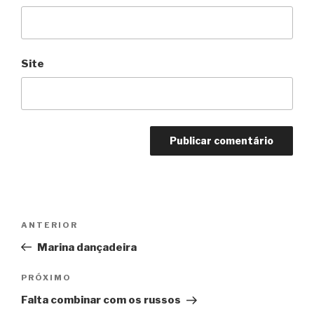
Site
Navegação
Anterior
ANTERIOR
de
Marina dançadeira
Post
Próximo
PRÓXIMO
Falta combinar com os russos