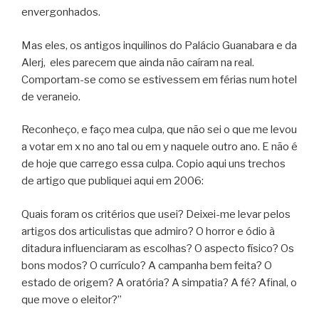
envergonhados.
Mas eles, os antigos inquilinos do Palácio Guanabara e da
Alerj, eles parecem que ainda não caíram na real.
Comportam-se como se estivessem em férias num hotel
de veraneio.
Reconheço, e faço mea culpa, que não sei o que me levou
a votar em x no ano tal ou em y naquele outro ano. E não é
de hoje que carrego essa culpa. Copio aqui uns trechos
de artigo que publiquei aqui em 2006:
Quais foram os critérios que usei? Deixei-me levar pelos
artigos dos articulistas que admiro? O horror e ódio à
ditadura influenciaram as escolhas? O aspecto físico? Os
bons modos? O currículo? A campanha bem feita? O
estado de origem? A oratória? A simpatia? A fé? Afinal, o
que move o eleitor?”