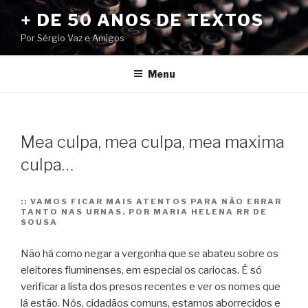
Pular
+ DE 50 ANOS DE TEXTOS
para
Por Sérgio Vaz e Amigos
o
conteúdo
Menu
Mea culpa, mea culpa, mea maxima
culpa…
::
VAMOS FICAR MAIS ATENTOS PARA NÃO ERRAR
TANTO NAS URNAS. POR MARIA HELENA RR DE
SOUSA
Não há como negar a vergonha que se abateu sobre os
eleitores fluminenses, em especial os cariocas. É só
verificar a lista dos presos recentes e ver os nomes que
lá estão. Nós, cidadãos comuns, estamos aborrecidos e