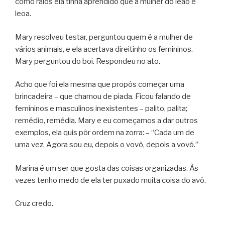
como raios ela tinha aprendido que a mulher do leão é
leoa.
Mary resolveu testar, perguntou quem é a mulher de
vários animais, e ela acertava direitinho os femininos.
Mary perguntou do boi. Respondeu no ato.
Acho que foi ela mesma que propôs começar uma
brincadeira – que chamou de piada. Ficou falando de
femininos e masculinos inexistentes – palito, palita;
remédio, remédia. Mary e eu começamos a dar outros
exemplos, ela quis pôr ordem na zorra: – “Cada um de
uma vez. Agora sou eu, depois o vovô, depois a vovó.”
Marina é um ser que gosta das coisas organizadas. Às
vezes tenho medo de ela ter puxado muita coisa do avô.
Cruz credo.