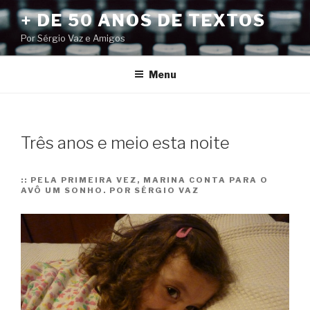
Pular
+ DE 50 ANOS DE TEXTOS
para
Por Sérgio Vaz e Amigos
o
conteúdo
Menu
Três anos e meio esta noite
::
PELA PRIMEIRA VEZ, MARINA CONTA PARA O
AVÔ UM SONHO. POR SÉRGIO VAZ