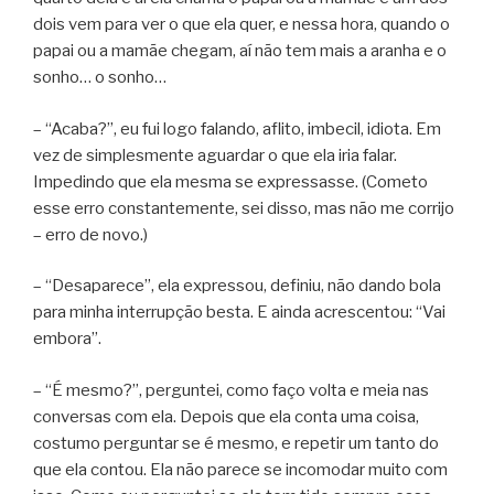
dois vem para ver o que ela quer, e nessa hora, quando o
papai ou a mamãe chegam, aí não tem mais a aranha e o
sonho… o sonho…
– “Acaba?”, eu fui logo falando, aflito, imbecil, idiota. Em
vez de simplesmente aguardar o que ela iria falar.
Impedindo que ela mesma se expressasse. (Cometo
esse erro constantemente, sei disso, mas não me corrijo
– erro de novo.)
– “Desaparece”, ela expressou, definiu, não dando bola
para minha interrupção besta. E ainda acrescentou: “Vai
embora”.
– “É mesmo?”, perguntei, como faço volta e meia nas
conversas com ela. Depois que ela conta uma coisa,
costumo perguntar se é mesmo, e repetir um tanto do
que ela contou. Ela não parece se incomodar muito com