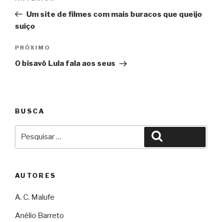
de
Um site de filmes com mais buracos que queijo
Post
suíço
Próximo
PRÓXIMO
O bisavô Lula fala aos seus
BUSCA
Pesquisar
Pesquisar
por:
AUTORES
A. C. Malufe
Anélio Barreto