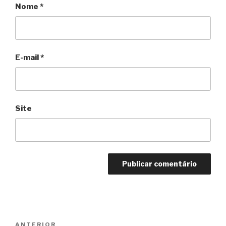
Nome
*
E-mail
*
Site
Navegação
Anterior
ANTERIOR