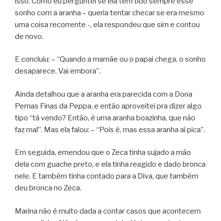
isso. Como eu perguntei se ela tem tido sempre esse
sonho com a aranha – queria tentar checar se era mesmo
uma coisa recorrente -, ela respondeu que sim e contou
de novo.
E concluiu: – “Quando a mamãe ou o papai chega, o sonho
desaparece. Vai embora”.
Ainda detalhou que a aranha era parecida com a Dona
Pernas Finas da Peppa, e então aproveitei pra dizer algo
tipo “tá vendo? Então, é uma aranha boazinha, que não
faz mal”. Mas ela falou: – “Pois é, mas essa aranha aí pica”.
Em seguida, emendou que o Zeca tinha sujado a mão
dela com guache preto, e ela tinha reagido e dado bronca
nele. E também tinha contado para a Diva, que também
deu bronca no Zeca.
Marina não é muito dada a contar casos que acontecem