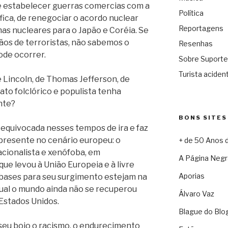
e estabelecer guerras comercias com a
Política
fica, de renegociar o acordo nuclear
Reportagens
mas nucleares para o Japão e Coréia. Se
ãos de terroristas, não sabemos o
Resenhas
ode ocorrer.
Sobre Suporte
Turista acident
 Lincoln, de Thomas Jefferson, de
ato folclórico e populista tenha
nte?
BONS SITES
equivocada nesses tempos de ira e faz
presente no cenário europeu: o
+ de 50 Anos 
acionalista e xenófoba, em
A Página Negr
ue levou à União Europeia e à livre
Aporias
bases para seu surgimento estejam na
qual o mundo ainda não se recuperou
Álvaro Vaz
Estados Unidos.
Blague do Blo
 seu bojo o racismo, o endurecimento