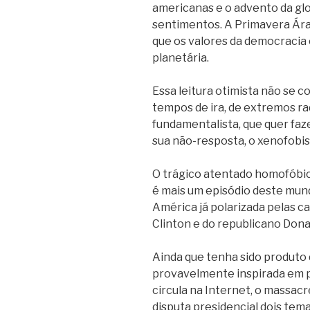
americanas e o advento da glo
sentimentos. A Primavera Ára
que os valores da democracia
planetária.
Essa leitura otimista não se c
tempos de ira, de extremos ra
fundamentalista, que quer faz
sua não-resposta, o xenofobis
O trágico atentado homofóbico
é mais um episódio deste mund
América já polarizada pelas c
Clinton e do republicano Dona
Ainda que tenha sido produto d
provavelmente inspirada em 
circula na Internet, o massac
disputa presidencial dois tem