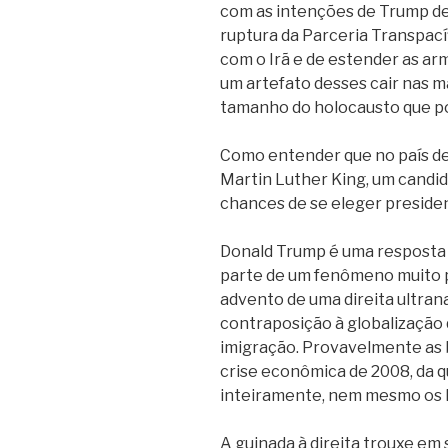
com as intenções de Trump d
ruptura da Parceria Transpací
com o Irã e de estender as ar
um artefato desses cair nas m
tamanho do holocausto que p
Como entender que no país de
Martin Luther King, um candid
chances de se eleger preside
Donald Trump é uma resposta 
parte de um fenômeno muito 
advento de uma direita ultran
contraposição à globalização q
imigração. Provavelmente as 
crise econômica de 2008, da 
inteiramente, nem mesmo os 
A guinada à direita trouxe em