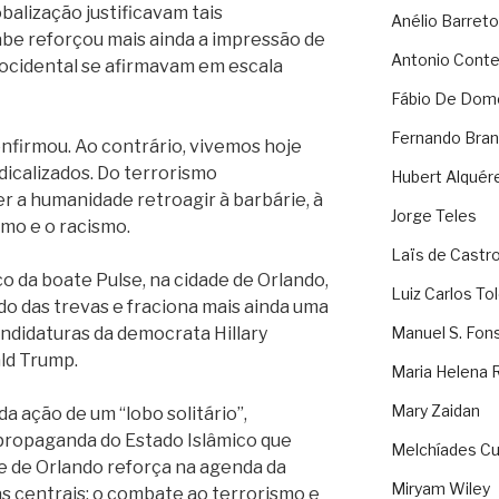
balização justificavam tais
Anélio Barreto
be reforçou mais ainda a impressão de
Antonio Cont
 ocidental se afirmavam em escala
Fábio De Dom
Fernando Bran
onfirmou. Ao contrário, vivemos hoje
dicalizados. Do terrorismo
Hubert Alquér
er a humanidade retroagir à barbárie, à
Jorge Teles
mo e o racismo.
Laïs de Castr
 da boate Pulse, na cidade de Orlando,
Luiz Carlos To
o das trevas e fraciona mais ainda uma
andidaturas da democrata Hillary
Manuel S. Fon
ld Trump.
Maria Helena 
Mary Zaidan
a ação de um “lobo solitário”,
propaganda do Estado Islâmico que
Melchíades Cu
re de Orlando reforça na agenda da
Miryam Wiley
as centrais: o combate ao terrorismo e