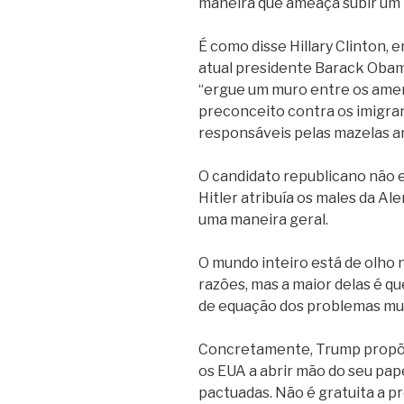
maneira que ameaça subir um 
É como disse Hillary Clinton, 
atual presidente Barack Obam
“ergue um muro entre os ameri
preconceito contra os imigra
responsáveis pelas mazelas a
O candidato republicano não 
Hitler atribuía os males da A
uma maneira geral.
O mundo inteiro está de olho 
razões, mas a maior delas é qu
de equação dos problemas mun
Concretamente, Trump propõe 
os EUA a abrir mão do seu pape
pactuadas. Não é gratuita a p