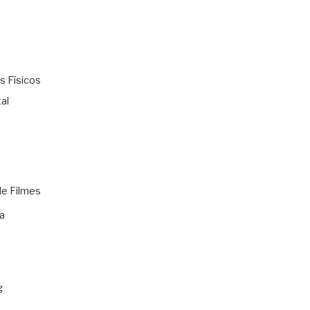
s Físicos
al
de Filmes
a
g