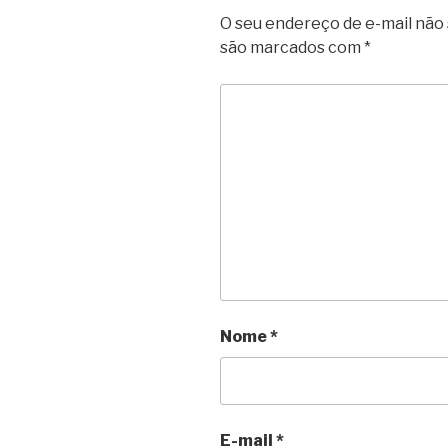
O seu endereço de e-mail não 
são marcados com
*
Nome
*
E-mail
*