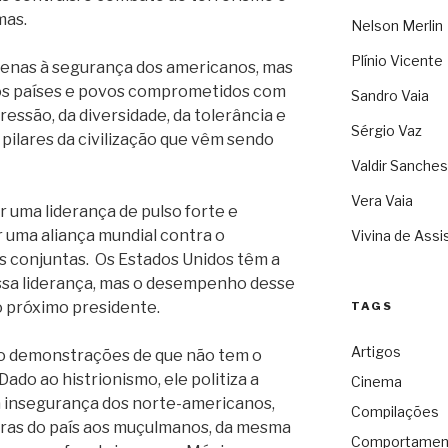
mas.
Nelson Merlin
Plínio Vicente
apenas à segurança dos americanos, mas
os países e povos comprometidos com
Sandro Vaia
ressão, da diversidade, da tolerância e
Sérgio Vaz
 pilares da civilização que vêm sendo
Valdir Sanches
Vera Vaia
r uma liderança de pulso forte e
r uma aliança mundial contra o
Vivina de Assi
s conjuntas. Os Estados Unidos têm a
ssa liderança, mas o desempenho desse
 próximo presidente.
TAGS
Artigos
o demonstrações de que não tem o
 Dado ao histrionismo, ele politiza a
Cinema
a insegurança dos norte-americanos,
Compilações
ras do país aos muçulmanos, da mesma
Comportamen