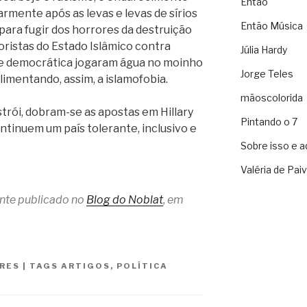
Então
armente após as levas e levas de sírios
Então Música
ara fugir dos horrores da destruição
oristas do Estado Islâmico contra
Júlia Hardy
l e democrática jogaram água no moinho
Jorge Teles
alimentando, assim, a islamofobia.
mãoscolorida
rói, dobram-se as apostas em Hillary
Pintando o 7
ntinuem um país tolerante, inclusivo e
Sobre isso e a
Valéria de Pai
ente publicado no
Blog do Noblat
, em
RES
|
TAGS
ARTIGOS
,
POLÍTICA