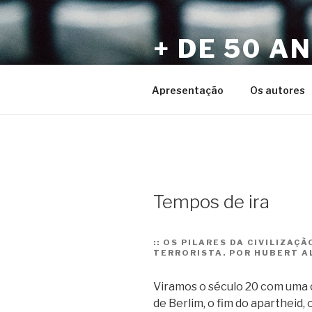
Pular
para
+ DE 50 A
o
conteúdo
Por Sérgio Vaz e Amigos
Apresentação
Os autores
Tempos de ira
::
OS PILARES DA CIVILIZAÇ
TERRORISTA. POR HUBERT 
Viramos o século 20 com uma
de Berlim, o fim do apartheid, 