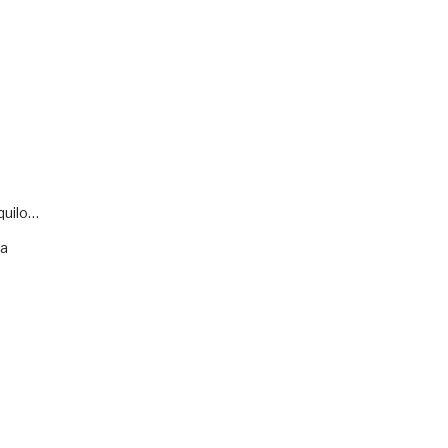
quilo…
va