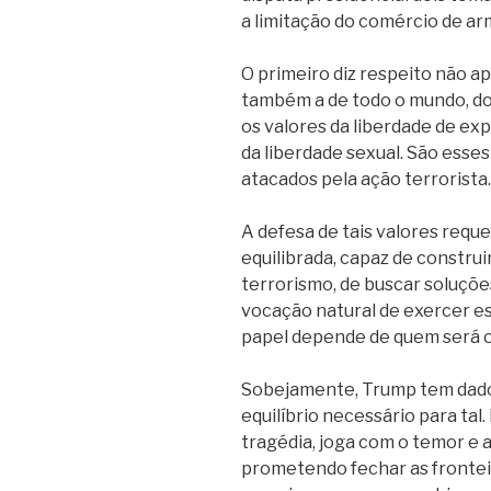
a limitação do comércio de ar
O primeiro diz respeito não 
também a de todo o mundo, d
os valores da liberdade de exp
da liberdade sexual. São esses
atacados pela ação terrorista.
A defesa de tais valores reque
equilibrada, capaz de construi
terrorismo, de buscar soluçõe
vocação natural de exercer e
papel depende de quem será o
Sobejamente, Trump tem dad
equilíbrio necessário para tal.
tragédia, joga com o temor e 
prometendo fechar as frontei