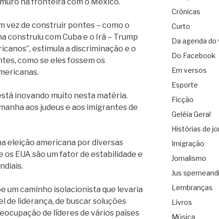
muro na fronteira com o México.
Crônicas
em vez de construir pontes – como o
Curto
a construiu com Cuba e o Irã – Trump
Da agenda do 
canos”, estimula a discriminação e o
Do Facebook
ntes, como se eles fossem os
Em versos
mericanas.
Esporte
está inovando muito nesta matéria.
Ficção
lemanha aos judeus e aos imigrantes de
Geléia Geral
Histórias de jo
na eleição americana por diversas
Imigração
e os EUA são um fator de estabilidade e
Jornalismo
diais.
Jus sperneand
Lembranças
um caminho isolacionista que levaria
l de liderança, de buscar soluções
Livros
reocupação de líderes de vários países
Música