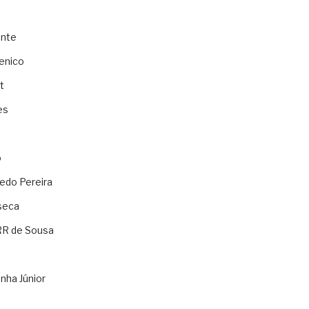
ente
enico
t
es
o
ledo Pereira
seca
RR de Sousa
nha Júnior