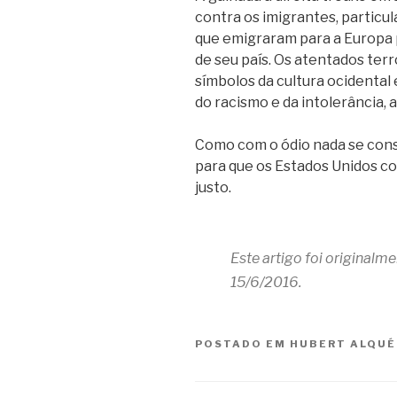
contra os imigrantes, particul
que emigraram para a Europa p
de seu país. Os atentados terr
símbolos da cultura ocidenta
do racismo e da intolerância, 
Como com o ódio nada se const
para que os Estados Unidos co
justo.
Este artigo foi originalm
15/6/2016.
POSTADO EM
HUBERT ALQUÉ