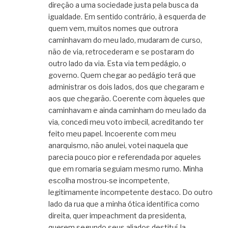
direção a uma sociedade justa pela busca da
igualdade. Em sentido contrário, à esquerda de
quem vem, muitos nomes que outrora
caminhavam do meu lado, mudaram de curso,
não de via, retrocederam e se postaram do
outro lado da via. Esta via tem pedágio, o
governo. Quem chegar ao pedágio terá que
administrar os dois lados, dos que chegaram e
aos que chegarão. Coerente com àqueles que
caminhavam e ainda caminham do meu lado da
via, concedi meu voto imbecil, acreditando ter
feito meu papel. Incoerente com meu
anarquismo, não anulei, votei naquela que
parecia pouco pior e referendada por aqueles
que em romaria seguiam mesmo rumo. Minha
escolha mostrou-se incompetente,
legitimamente incompetente destaco. Do outro
lado da rua que a minha ótica identifica como
direita, quer impeachment da presidenta,
querem segundo seus aliados destituí-la