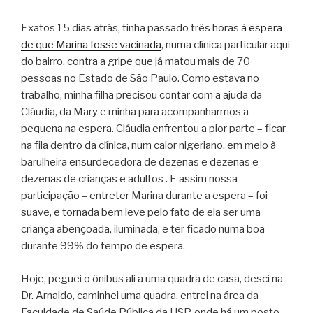
Exatos 15 dias atrás, tinha passado três horas
à espera
de que Marina fosse vacinada
, numa clínica particular aqui
do bairro, contra a gripe que já matou mais de 70
pessoas no Estado de São Paulo. Como estava no
trabalho, minha filha precisou contar com a ajuda da
Cláudia, da Mary e minha para acompanharmos a
pequena na espera. Cláudia enfrentou a pior parte – ficar
na fila dentro da clínica, num calor nigeriano, em meio à
barulheira ensurdecedora de dezenas e dezenas e
dezenas de crianças e adultos . E assim nossa
participação – entreter Marina durante a espera – foi
suave, e tornada bem leve pelo fato de ela ser uma
criança abençoada, iluminada, e ter ficado numa boa
durante 99% do tempo de espera.
Hoje, peguei o ônibus ali a uma quadra de casa, desci na
Dr. Arnaldo, caminhei uma quadra, entrei na área da
Faculdade de Saúde Pública da USP, onde há um posto