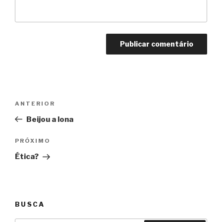
Navegação
Anterior
ANTERIOR
de
Beijou a lona
Post
Próximo
PRÓXIMO
Ética?
BUSCA