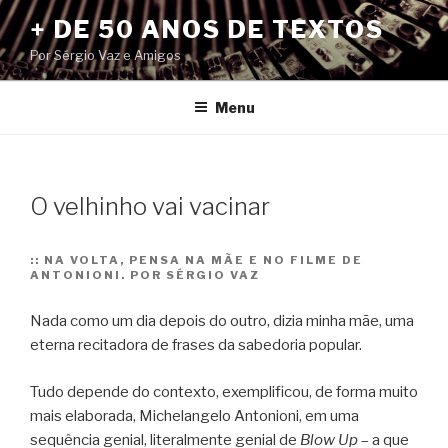
Pular
+ DE 50 ANOS DE TEXTOS
para
Por Sérgio Vaz e Amigos
o
conteúdo
Menu
O velhinho vai vacinar
::
NA VOLTA, PENSA NA MÃE E NO FILME DE
ANTONIONI. POR SÉRGIO VAZ
Nada como um dia depois do outro, dizia minha mãe, uma
eterna recitadora de frases da sabedoria popular.
Tudo depende do contexto, exemplificou, de forma muito
mais elaborada, Michelangelo Antonioni, em uma
sequência genial, literalmente genial de
Blow Up
– a que