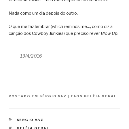
Nada como um dia depois do outro.
O que me faz lembrar (which reminds me…, como diz
a
canção dos Cowboy Junkies
) que preciso rever
Blow Up
.
13/4/2016
POSTADO EM
SÉRGIO VAZ
|
TAGS
GELÉIA GERAL
CATEGORIAS
SÉRGIO VAZ
TAGS
GELÉIA GERAL