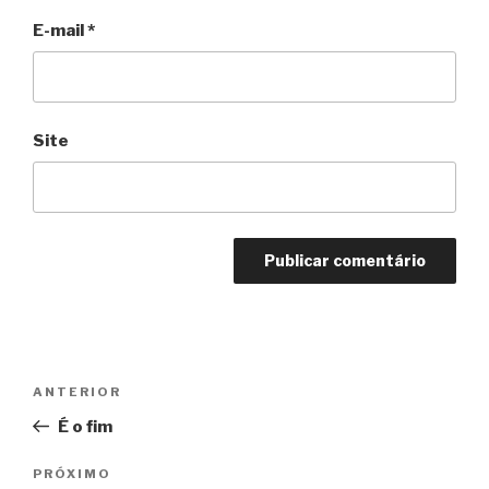
E-mail
*
Site
Navegação
Anterior
ANTERIOR
de
É o fim
Post
Próximo
PRÓXIMO