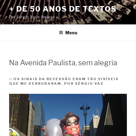
Pular
+ DE 50 ANOS DE TEXTOS
para
Por Sérgio Vaz e Amigos
o
conteúdo
Menu
Na Avenida Paulista, sem alegria
::
OS SINAIS DA RECESSÃO ERAM TÃO VISÍVEIS
QUE ME DERRUBARAM. POR SÉRGIO VAZ