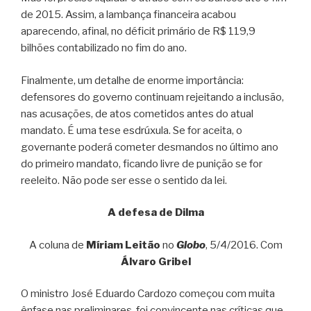
de 2015. Assim, a lambança financeira acabou
aparecendo, afinal, no déficit primário de R$ 119,9
bilhões contabilizado no fim do ano.
Finalmente, um detalhe de enorme importância:
defensores do governo continuam rejeitando a inclusão,
nas acusações, de atos cometidos antes do atual
mandato. É uma tese esdrúxula. Se for aceita, o
governante poderá cometer desmandos no último ano
do primeiro mandato, ficando livre de punição se for
reeleito. Não pode ser esse o sentido da lei.
A defesa de Dilma
A coluna de
Míriam Leitão
no
Globo
, 5/4/2016. Com
Álvaro Gribel
O ministro José Eduardo Cardozo começou com muita
ênfase nas preliminares, foi convincente nas críticas que