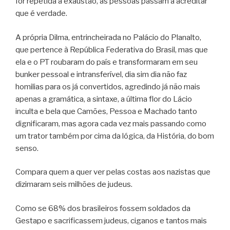
for repetida à exaustão, as pessoas passam a acreditar
que é verdade.
A própria Dilma, entrincheirada no Palácio do Planalto,
que pertence à República Federativa do Brasil, mas que
ela e o PT roubaram do país e transformaram em seu
bunker pessoal e intransferível, dia sim dia não faz
homilias para os já convertidos, agredindo já não mais
apenas a gramática, a sintaxe, a última flor do Lácio
inculta e bela que Camões, Pessoa e Machado tanto
dignificaram, mas agora cada vez mais passando como
um trator também por cima da lógica, da História, do bom
senso.
Compara quem a quer ver pelas costas aos nazistas que
dizimaram seis milhões de judeus.
Como se 68% dos brasileiros fossem soldados da
Gestapo e sacrificassem judeus, ciganos e tantos mais