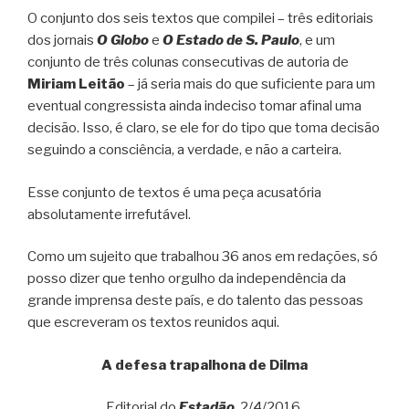
O conjunto dos seis textos que compilei – três editoriais
dos jornais
O Globo
e
O Estado de S. Paulo
, e um
conjunto de três colunas consecutivas de autoria de
Miriam Leitão
– já seria mais do que suficiente para um
eventual congressista ainda indeciso tomar afinal uma
decisão. Isso, é claro, se ele for do tipo que toma decisão
seguindo a consciência, a verdade, e não a carteira.
Esse conjunto de textos é uma peça acusatória
absolutamente irrefutável.
Como um sujeito que trabalhou 36 anos em redações, só
posso dizer que tenho orgulho da independência da
grande imprensa deste país, e do talento das pessoas
que escreveram os textos reunidos aqui.
A defesa trapalhona de Dilma
Editorial do
Estadão
, 2/4/2016.