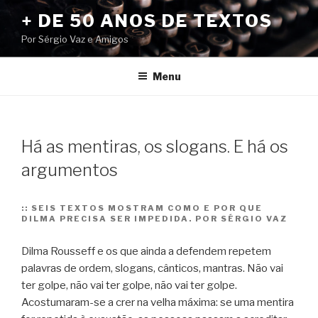
Pular
+ DE 50 ANOS DE TEXTOS
para
Por Sérgio Vaz e Amigos
o
conteúdo
Menu
Há as mentiras, os slogans. E há os
argumentos
::
SEIS TEXTOS MOSTRAM COMO E POR QUE
DILMA PRECISA SER IMPEDIDA. POR SÉRGIO VAZ
Dilma Rousseff e os que ainda a defendem repetem
palavras de ordem, slogans, cânticos, mantras. Não vai
ter golpe, não vai ter golpe, não vai ter golpe.
Acostumaram-se a crer na velha máxima: se uma mentira