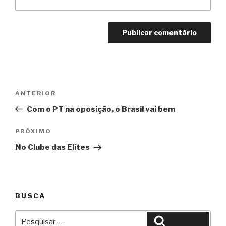
Navegação
Anterior
ANTERIOR
de
Com o PT na oposição, o Brasil vai bem
Post
Próximo
PRÓXIMO
No Clube das Elites
BUSCA
Pesquisar
Pesquisar