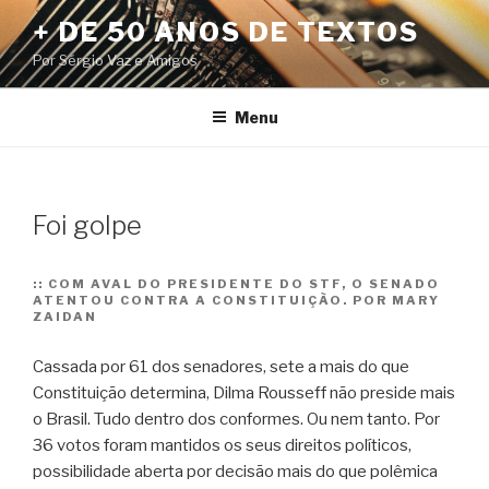
Pular
+ DE 50 ANOS DE TEXTOS
para
Por Sérgio Vaz e Amigos
o
conteúdo
Menu
Foi golpe
::
COM AVAL DO PRESIDENTE DO STF, O SENADO
ATENTOU CONTRA A CONSTITUIÇÃO. POR MARY
ZAIDAN
Cassada por 61 dos senadores, sete a mais do que
Constituição determina, Dilma Rousseff não preside mais
o Brasil. Tudo dentro dos conformes. Ou nem tanto. Por
36 votos foram mantidos os seus direitos políticos,
possibilidade aberta por decisão mais do que polêmica