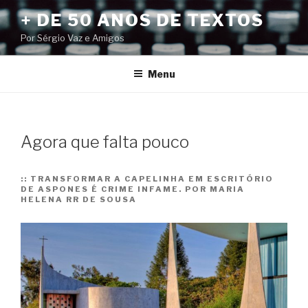
Pular
+ DE 50 ANOS DE TEXTOS
para
Por Sérgio Vaz e Amigos
o
conteúdo
Menu
Agora que falta pouco
::
TRANSFORMAR A CAPELINHA EM ESCRITÓRIO
DE ASPONES É CRIME INFAME. POR MARIA
HELENA RR DE SOUSA