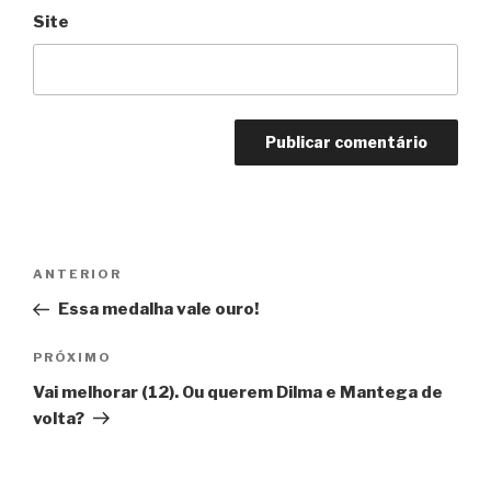
Site
Navegação
Anterior
ANTERIOR
de
Essa medalha vale ouro!
Post
Próximo
PRÓXIMO
Vai melhorar (12). Ou querem Dilma e Mantega de
volta?