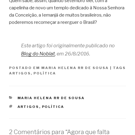
Quem sabe, assim, quando setembro vier, com a
capelinha de novo um templo dedicado à Nossa Senhora
da Conceição, a Iemanjá de muitos brasileiros, não
poderemos recomeçar a reerguer o Brasil?
Este artigo foi originalmente publicado no
Blog do Noblat
, em 26/8/2016.
POSTADO EM
MARIA HELENA RR DE SOUSA
|
TAGS
ARTIGOS
,
POLÍTICA
CATEGORIAS
MARIA HELENA RR DE SOUSA
TAGS
ARTIGOS
,
POLÍTICA
2 Comentários para “Agora que falta