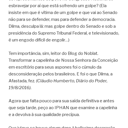
esbravejar por aí que está sofrendo um golpe? (Ela
insiste em que é vítima de um golpe e que vai ao Senado
não para se defender, mas para defender a democracia.
Dilma, desculpa lá: mas golpe dentro do Senado e sob a
presidência do Supremo Tribunal Federal, e televisionado,
é um engodo difícil de engolir…)
Tem importância, sim, leitor do Blog do Noblat.
Transformar a capelinha de Nossa Senhora da Conceição
em escritório para seus aspones foi o cúmulo da
desconsideração pelos brasileiros. E foi o que Dilma, a
Afastada, fez.
(Cláudio Humberto, Diário do Poder,
19/8/2016)
.
Agora que falta pouco para sua saída definitiva e antes
que seja tarde, peço ao IPHAN que examine a capelinha
e a devolva à sua qualidade precípua.
Que julgue se houve algum dano à belíssima decoração