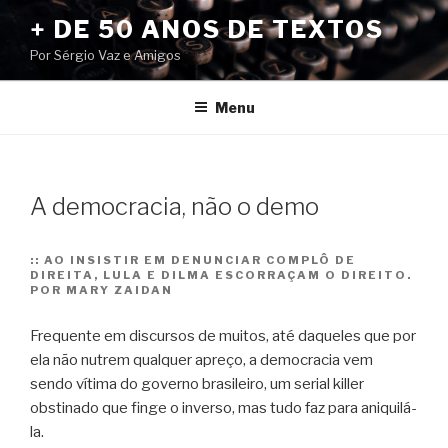
Pular
+ DE 50 ANOS DE TEXTOS
para
Por Sérgio Vaz e Amigos
o
conteúdo
Menu
A democracia, não o demo
::
AO INSISTIR EM DENUNCIAR COMPLÔ DE
DIREITA, LULA E DILMA ESCORRAÇAM O DIREITO.
POR MARY ZAIDAN
Frequente em discursos de muitos, até daqueles que por
ela não nutrem qualquer apreço, a democracia vem
sendo vítima do governo brasileiro, um serial killer
obstinado que finge o inverso, mas tudo faz para aniquilá-
la.