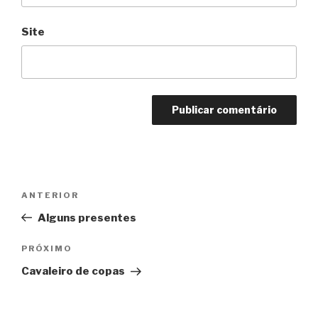
Site
Navegação
Anterior
ANTERIOR
de
Alguns presentes
Post
Próximo
PRÓXIMO
Cavaleiro de copas