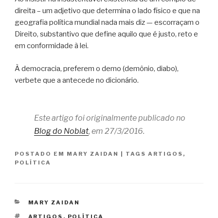
direita – um adjetivo que determina o lado físico e que na
geografia política mundial nada mais diz — escorraçam o
Direito, substantivo que define aquilo que é justo, reto e
em conformidade à lei.
À democracia, preferem o demo (demônio, diabo),
verbete que a antecede no dicionário.
Este artigo foi originalmente publicado no
Blog do Noblat
, em 27/3/2016.
POSTADO EM
MARY ZAIDAN
|
TAGS
ARTIGOS
,
POLÍTICA
CATEGORIAS
MARY ZAIDAN
TAGS
ARTIGOS
,
POLÍTICA