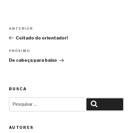
Navegação
Anterior
ANTERIOR
de
Coitado do orientador!
Post
Próximo
PRÓXIMO
De cabeça para baixo
BUSCA
Pesquisar
Pesquisar
por:
AUTORES