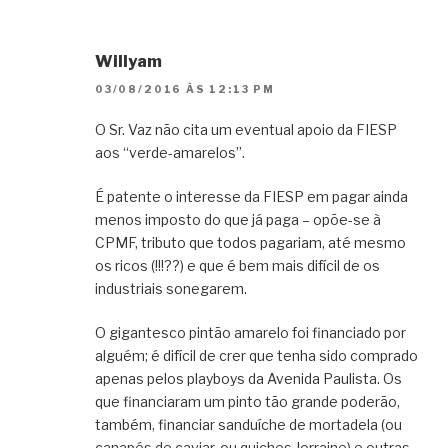
Willyam
03/08/2016 ÀS 12:13 PM
O Sr. Vaz não cita um eventual apoio da FIESP
aos “verde-amarelos”.
É patente o interesse da FIESP em pagar ainda
menos imposto do que já paga – opõe-se à
CPMF, tributo que todos pagariam, até mesmo
os ricos (!!!??) e que é bem mais difícil de os
industriais sonegarem.
O gigantesco pintão amarelo foi financiado por
alguém; é difícil de crer que tenha sido comprado
apenas pelos playboys da Avenida Paulista. Os
que financiaram um pinto tão grande poderão,
também, financiar sanduíche de mortadela (ou
canapés de caviar, ou quiches-lorraine) e outras