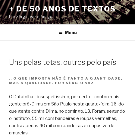
Pular
+ DE 50 ANOS DE TEXTOS
para
Por Sérgio Vaz e Amigos
o
conteúdo
Menu
Uns pelas tetas, outros pelo país
::
O QUE IMPORTA NÃO É TANTO A QUANTIDADE,
MAS A QUALIDADE. POR SÉRGIO VAZ
O Datafolha – insuspeitíssimo, por certo – contou mais
gente pró-Dilma em São Paulo nesta quarta-feira, 16, do
que gente contra Dilma, no domingo, 13. Foram, segundo
o instituto, 55 mil com bandeiras e roupas vermelhas,
contra apenas 40 mil com bandeiras e roupas verde-
amarelas.