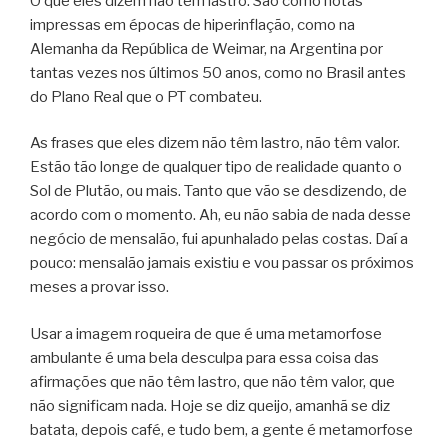
O que eles dizem não tem lastro. São como notas
impressas em épocas de hiperinflação, como na
Alemanha da República de Weimar, na Argentina por
tantas vezes nos últimos 50 anos, como no Brasil antes
do Plano Real que o PT combateu.
As frases que eles dizem não têm lastro, não têm valor.
Estão tão longe de qualquer tipo de realidade quanto o
Sol de Plutão, ou mais. Tanto que vão se desdizendo, de
acordo com o momento. Ah, eu não sabia de nada desse
negócio de mensalão, fui apunhalado pelas costas. Daí a
pouco: mensalão jamais existiu e vou passar os próximos
meses a provar isso.
Usar a imagem roqueira de que é uma metamorfose
ambulante é uma bela desculpa para essa coisa das
afirmações que não têm lastro, que não têm valor, que
não significam nada. Hoje se diz queijo, amanhã se diz
batata, depois café, e tudo bem, a gente é metamorfose