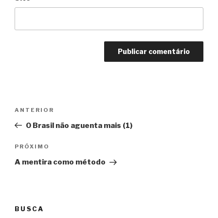
Navegação
Anterior
ANTERIOR
de
O Brasil não aguenta mais (1)
Post
Próximo
PRÓXIMO
A mentira como método
BUSCA