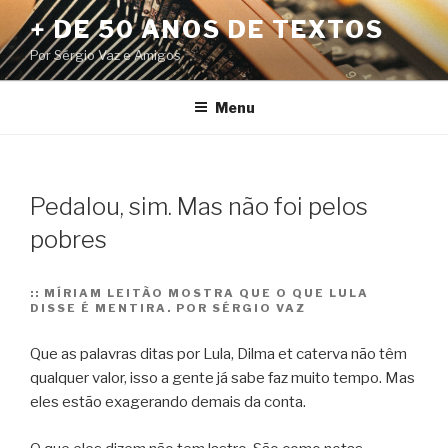
Pular
+ DE 50 ANOS DE TEXTOS
para
Por Sérgio Vaz e Amigos
o
conteúdo
Menu
Pedalou, sim. Mas não foi pelos
pobres
::
MÍRIAM LEITÃO MOSTRA QUE O QUE LULA
DISSE É MENTIRA. POR SÉRGIO VAZ
Que as palavras ditas por Lula, Dilma et caterva não têm
qualquer valor, isso a gente já sabe faz muito tempo. Mas
eles estão exagerando demais da conta.