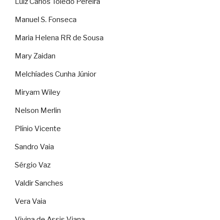
Luiz Carlos Toledo Pereira
Manuel S. Fonseca
Maria Helena RR de Sousa
Mary Zaidan
Melchíades Cunha Júnior
Miryam Wiley
Nelson Merlin
Plínio Vicente
Sandro Vaia
Sérgio Vaz
Valdir Sanches
Vera Vaia
Vivina de Assis Viana