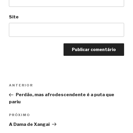
Site
Navegação
Anterior
ANTERIOR
de
Perdão, mas afrodescendente é a puta que
Post
pariu
Próximo
PRÓXIMO
A Dama de Xangai