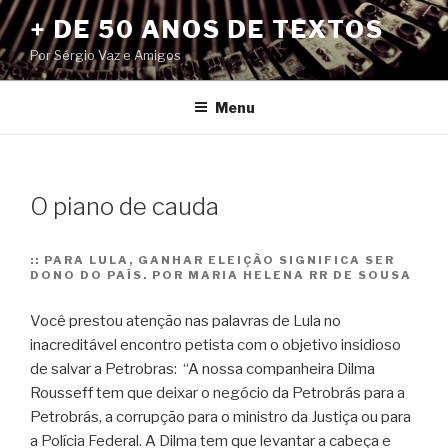
Pular
+ DE 50 ANOS DE TEXTOS
para
Por Sérgio Vaz e Amigos
o
conteúdo
Menu
O piano de cauda
::
PARA LULA, GANHAR ELEIÇÃO SIGNIFICA SER
DONO DO PAÍS. POR MARIA HELENA RR DE SOUSA
Você prestou atenção nas palavras de Lula no
inacreditável encontro petista com o objetivo insidioso
de salvar a Petrobras: “A nossa companheira Dilma
Rousseff tem que deixar o negócio da Petrobrás para a
Petrobrás, a corrupção para o ministro da Justiça ou para
a Polícia Federal. A Dilma tem que levantar a cabeça e