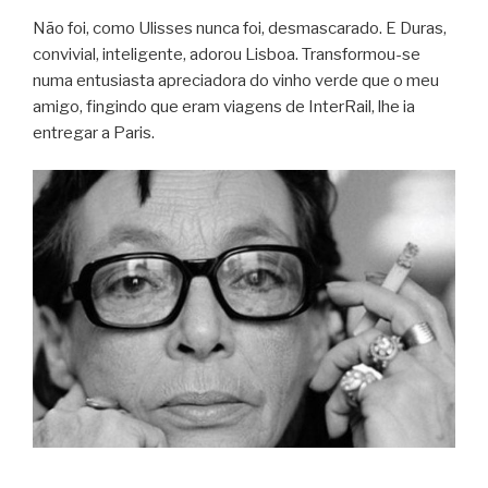
Não foi, como Ulis­ses nunca foi, des­mas­ca­rado. E Duras,
con­vi­vial, inte­li­gente, ado­rou Lis­boa. Transformou-se
numa entu­si­asta apre­ci­a­dora do vinho verde que o meu
amigo, fin­gindo que eram via­gens de Inter­Rail, lhe ia
entre­gar a Paris.