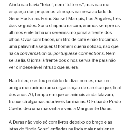
Ainda não havia “feice”, nem “tuí­te­res”, mas não me
esqueço dos pequenos-almoços na mesa ao lado do
Gene Hack­man. Foi no Sun­set Mar­quis, Los Ange­les, três
dias segui­dos. Sono cha­pado na cara, éra­mos sem­pre os
últi­mos e ele tinha um sere­nís­simo jor­nal à frente dos
olhos. Ovos com bacon, um litro de café e não tro­cá­mos
uma pala­vri­nha sequer. O homem que­ria soli­dão, não que­
ria cá
con­ver­sa­tion
ou
por­tu­guese con­nec­ti­ons
. Nem
sei se lia. O jor­nal à frente dos olhos servia-lhe para não
ver o inde­se­já­vel intruso que eu era.
Não fui eu, e estou proi­bido de dizer nomes, mas um
amigo meu ani­mou uma orga­ni­za­ção de caro­lice que, final
dos anos 70, tempo em que os ani­mais ainda fala­vam,
trouxe cá algu­mas ado­rá­veis lumi­ná­rias. O Edu­ardo Prado
Coe­lho deu uma mão­zi­nha e veio a Mar­gue­rite Duras.
A Duras não veio só com livros debaixo do braço e as
latas do “India Song” enfi­a­das na linda mala pari­si­ense.