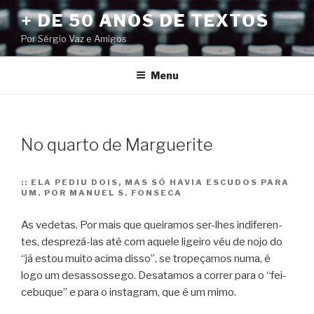
Pular
+ DE 50 ANOS DE TEXTOS
para
Por Sérgio Vaz e Amigos
o
conteúdo
Menu
No quarto de Marguerite
::
ELA PEDIU DOIS, MAS SÓ HAVIA ESCUDOS PARA
UM. POR MANUEL S. FONSECA
As vede­tas. Por mais que quei­ra­mos ser-lhes indi­fe­ren­
tes, desprezá-las até com aquele ligeiro véu de nojo do
“já estou muito acima disso”, se tro­pe­ça­mos numa, é
logo um desas­sos­sego. Desa­ta­mos a cor­rer para o “fei­
ce­bu­que” e para o ins­ta­gram, que é um mimo.