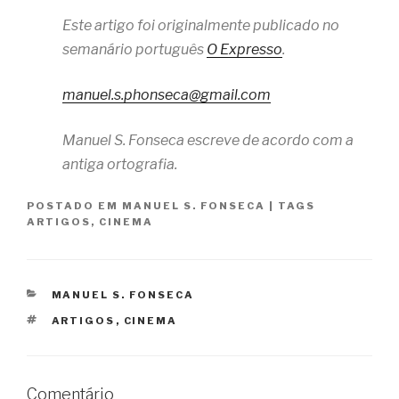
Este artigo foi originalmente publicado no
semanário português
O Expresso
.
manuel.s.phonseca@gmail.com
Manuel S. Fonseca escreve de acordo com a
antiga ortografia.
POSTADO EM
MANUEL S. FONSECA
|
TAGS
ARTIGOS
,
CINEMA
CATEGORIAS
MANUEL S. FONSECA
TAGS
ARTIGOS
,
CINEMA
Comentário