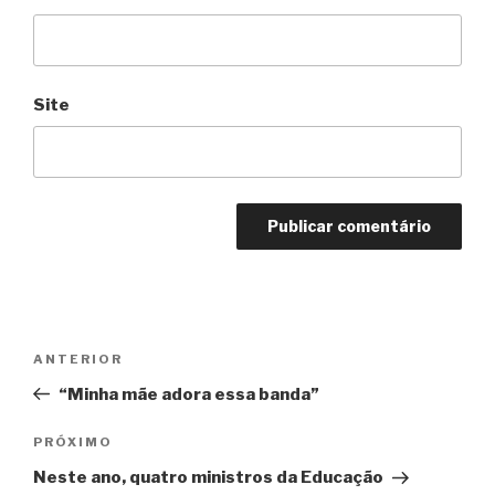
Site
Navegação
Anterior
ANTERIOR
de
“Minha mãe adora essa banda”
Post
Próximo
PRÓXIMO
Neste ano, quatro ministros da Educação