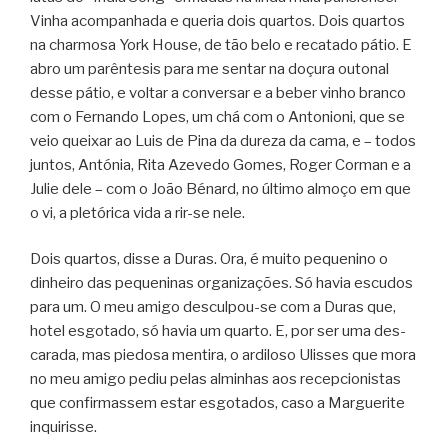
Vinha acom­pa­nhada e que­ria dois quar­tos. Dois quar­tos
na char­mosa York House, de tão belo e reca­tado pátio. E
abro um parên­te­sis para me sen­tar na doçura outo­nal
desse pátio, e vol­tar a con­ver­sar e a beber vinho branco
com o Fer­nando Lopes, um chá com o Anto­ni­oni, que se
veio quei­xar ao Luis de Pina da dureza da cama, e – todos
jun­tos, Antó­nia, Rita Aze­vedo Gomes, Roger Cor­man e a
Julie dele – com o João Bénard, no último almoço em que
o vi, a ple­tó­rica vida a rir-se nele.
Dois quar­tos, disse a Duras. Ora, é muito peque­nino o
dinheiro das peque­ni­nas orga­ni­za­ções. Só havia escu­dos
para um. O meu amigo desculpou-se com a Duras que,
hotel esgo­tado, só havia um quarto. E, por ser uma des­
ca­rada, mas pie­dosa men­tira, o ardi­loso Ulis­ses que mora
no meu amigo pediu pelas almi­nhas aos recep­ci­o­nis­tas
que con­fir­mas­sem estar esgo­ta­dos, caso a Mar­gue­rite
inquirisse.