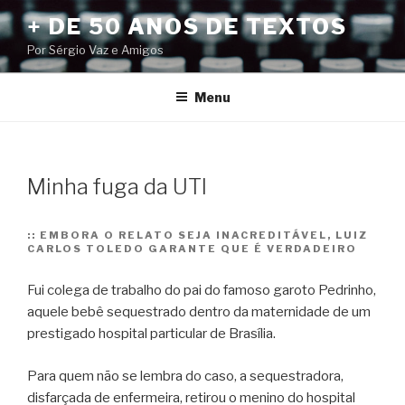
Pular
+ DE 50 ANOS DE TEXTOS
para
Por Sérgio Vaz e Amigos
o
conteúdo
Menu
Minha fuga da UTI
::
EMBORA O RELATO SEJA INACREDITÁVEL, LUIZ
CARLOS TOLEDO GARANTE QUE É VERDADEIRO
Fui colega de trabalho do pai do famoso garoto Pedrinho,
aquele bebê sequestrado dentro da maternidade de um
prestigado hospital particular de Brasília.
Para quem não se lembra do caso, a sequestradora,
disfarçada de enfermeira, retirou o menino do hospital