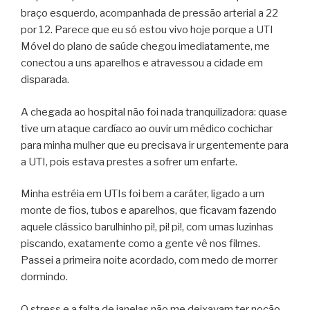
braço esquerdo, acompanhada de pressão arterial a 22
por 12. Parece que eu só estou vivo hoje porque a UTI
Móvel do plano de saúde chegou imediatamente, me
conectou a uns aparelhos e atravessou a cidade em
disparada.
A chegada ao hospital não foi nada tranquilizadora: quase
tive um ataque cardíaco ao ouvir um médico cochichar
para minha mulher que eu precisava ir urgentemente para
a UTI, pois estava prestes a sofrer um enfarte.
Minha estréia em UTIs foi bem a caráter, ligado a um
monte de fios, tubos e aparelhos, que ficavam fazendo
aquele clássico barulhinho pi!, pi! pi!, com umas luzinhas
piscando, exatamente como a gente vê nos filmes.
Passei a primeira noite acordado, com medo de morrer
dormindo.
O stress e a falta de janelas não me deixavam ter noção