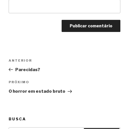
Navegação
Anterior
ANTERIOR
de
Parecidas?
Post
Próximo
PRÓXIMO
O horror em estado bruto
BUSCA