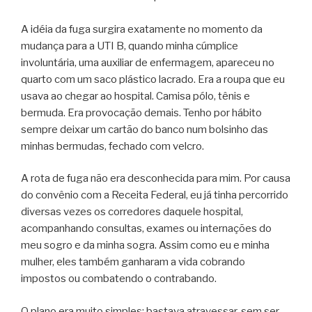
A idéia da fuga surgira exatamente no momento da
mudança para a UTI B, quando minha cúmplice
involuntária, uma auxiliar de enfermagem, apareceu no
quarto com um saco plástico lacrado. Era a roupa que eu
usava ao chegar ao hospital. Camisa pólo, tênis e
bermuda. Era provocação demais. Tenho por hábito
sempre deixar um cartão do banco num bolsinho das
minhas bermudas, fechado com velcro.
A rota de fuga não era desconhecida para mim. Por causa
do convênio com a Receita Federal, eu já tinha percorrido
diversas vezes os corredores daquele hospital,
acompanhando consultas, exames ou internações do
meu sogro e da minha sogra. Assim como eu e minha
mulher, eles também ganharam a vida cobrando
impostos ou combatendo o contrabando.
O plano era muito simples: bastava atravessar, sem ser