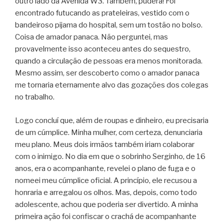
outro lado da Avenida W3. Também, pudera! Foi
encontrado futucando as prateleiras, vestido com o
bandeiroso pijama do hospital, sem um tostão no bolso.
Coisa de amador panaca. Não perguntei, mas
provavelmente isso aconteceu antes do sequestro,
quando a circulação de pessoas era menos monitorada.
Mesmo assim, ser descoberto como o amador panaca
me tornaria eternamente alvo das gozações dos colegas
no trabalho.
Logo concluí que, além de roupas e dinheiro, eu precisaria
de um cúmplice. Minha mulher, com certeza, denunciaria
meu plano. Meus dois irmãos também iriam colaborar
com o inimigo. No dia em que o sobrinho Serginho, de 16
anos, era o acompanhante, revelei o plano de fuga e o
nomeei meu cúmplice oficial. A princípio, ele recusou a
honraria e arregalou os olhos. Mas, depois, como todo
adolescente, achou que poderia ser divertido. A minha
primeira ação foi confiscar o crachá de acompanhante