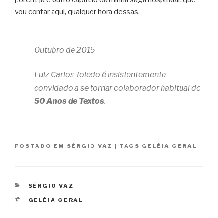
porém, já é outro capítulo da minha saga hospitalar, que
vou contar aqui, qualquer hora dessas.
Outubro de 2015
Luiz Carlos Toledo é insistentemente
convidado a se tornar colaborador habitual do
50 Anos de Textos
.
POSTADO EM
SÉRGIO VAZ
|
TAGS
GELÉIA GERAL
CATEGORIAS
SÉRGIO VAZ
TAGS
GELÉIA GERAL