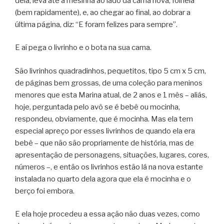
dela, leva até a mesinha ao lado da cama nova, folheia
(bem rapidamente), e, ao chegar ao final, ao dobrar a
última página, diz: “E foram felizes para sempre”.
E aí pega o livrinho e o bota na sua cama.
São livrinhos quadradinhos, pequetitos, tipo 5 cm x 5 cm,
de páginas bem grossas, de uma coleção para meninos
menores que esta Marina atual, de 2 anos e 1 mês – aliás,
hoje, perguntada pelo avô se é bebê ou mocinha,
respondeu, obviamente, que é mocinha. Mas ela tem
especial apreço por esses livrinhos de quando ela era
bebê – que não são propriamente de história, mas de
apresentação de personagens, situações, lugares, cores,
números –, e então os livrinhos estão lá na nova estante
instalada no quarto dela agora que ela é mocinha e o
berço foi embora.
E ela hoje procedeu a essa ação não duas vezes, como