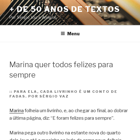
Pular
+ DE 50 ANOS DE TEXTOS
para
Por Sérgio Vaz e Amigos
o
conteúdo
Menu
Marina quer todos felizes para
sempre
::
PARA ELA, CADA LIVRINHO É UM CONTO DE
FADAS. POR SÉRGIO VAZ
Marina
folheia um livrinho, e, ao chegar ao final, ao dobrar
a última página, diz: “E foram felizes para sempre”.
Marina pega outro livrinho na estante nova do quarto