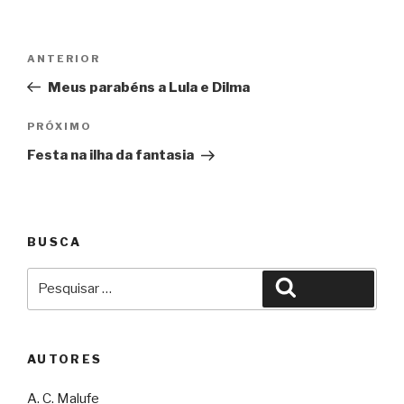
Navegação
Anterior
ANTERIOR
de
Meus parabéns a Lula e Dilma
Post
Próximo
PRÓXIMO
Festa na ilha da fantasia
BUSCA
Pesquisar
Pesquisar
por:
AUTORES
A. C. Malufe