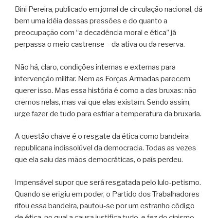
Bini Pereira, publicado em jornal de circulação nacional, dá
bem uma idéia dessas pressões e do quanto a
preocupação com “a decadência moral e ética” já
perpassa o meio castrense – da ativa ou da reserva.
Não há, claro, condições internas e externas para
intervenção militar. Nem as Forças Armadas parecem
querer isso. Mas essa história é como a das bruxas: não
cremos nelas, mas vai que elas existam. Sendo assim,
urge fazer de tudo para esfriar a temperatura da bruxaria.
A questão chave é o resgate da ética como bandeira
republicana indissolúvel da democracia. Todas as vezes
que ela saiu das mãos democráticas, o país perdeu.
Impensável supor que será resgatada pelo lulo-petismo.
Quando se erigiu em poder, o Partido dos Trabalhadores
rifou essa bandeira, pautou-se por um estranho código
de ética, no qual a causa justifica tudo, e fez do cinismo