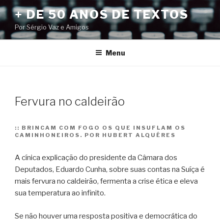
Pular
+ DE 50 ANOS DE TEXTOS
para
Por Sérgio Vaz e Amigos
o
conteúdo
Menu
Fervura no caldeirão
::
BRINCAM COM FOGO OS QUE INSUFLAM OS
CAMINHONEIROS. POR HUBERT ALQUÉRES
A cínica explicação do presidente da Câmara dos
Deputados, Eduardo Cunha, sobre suas contas na Suíça é
mais fervura no caldeirão, fermenta a crise ética e eleva
sua temperatura ao infinito.
Se não houver uma resposta positiva e democrática do