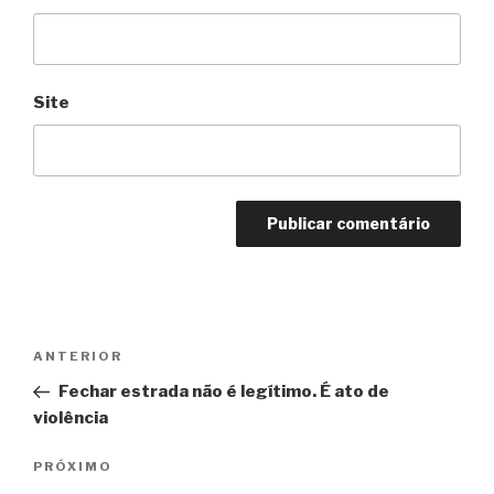
Site
Navegação
Anterior
ANTERIOR
de
Fechar estrada não é legítimo. É ato de
Post
violência
Próximo
PRÓXIMO