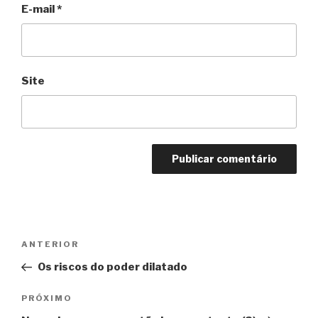
E-mail
*
Site
Navegação
Anterior
ANTERIOR
de
Os riscos do poder dilatado
Post
Próximo
PRÓXIMO