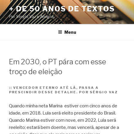
Pular
+ DE 50 ANOS DE TEXTOS
para
Por Sérgio Vaz e Amigos
o
conteúdo
Menu
Em 2030, o PT pára com esse
troço de eleição
::
VENCEDOR ETERNO ATÉ LÁ, PASSA A
PRESCINDIR DESSE DETALHE. POR SÉRGIO VAZ
Quando minha neta Marina estiver com cinco anos de
idade, em 2018. Lula será eleito presidente do Brasil.
Quando Marina estiver com nove, em 2022, Lula será
reeleito; estará bem doente, mas vencerá, apesar de a