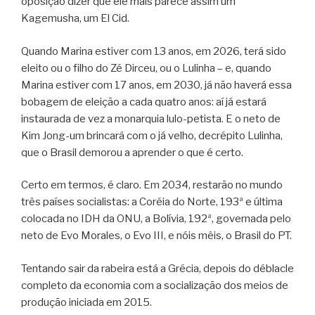
oposição dizer que ele mais parece assim um
Kagemusha, um El Cid.
Quando Marina estiver com 13 anos, em 2026, terá sido
eleito ou o filho do Zé Dirceu, ou o Lulinha – e, quando
Marina estiver com 17 anos, em 2030, já não haverá essa
bobagem de eleição a cada quatro anos: aí já estará
instaurada de vez a monarquia lulo-petista. E o neto de
Kim Jong-um brincará com o já velho, decrépito Lulinha,
que o Brasil demorou a aprender o que é certo.
Certo em termos, é claro. Em 2034, restarão no mundo
três países socialistas: a Coréia do Norte, 193ª e última
colocada no IDH da ONU, a Bolívia, 192ª, governada pelo
neto de Evo Morales, o Evo III, e nóis mêis, o Brasil do PT.
Tentando sair da rabeira está a Grécia, depois do déblacle
completo da economia com a socialização dos meios de
produção iniciada em 2015.