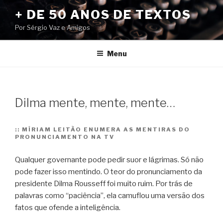
Pular
+ DE 50 ANOS DE TEXTOS
para
Por Sérgio Vaz e Amigos
o
conteúdo
Menu
Dilma mente, mente, mente…
::
MÍRIAM LEITÃO ENUMERA AS MENTIRAS DO
PRONUNCIAMENTO NA TV
Qualquer governante pode pedir suor e lágrimas. Só não
pode fazer isso mentindo. O teor do pronunciamento da
presidente Dilma Rousseff foi muito ruim. Por trás de
palavras como “paciência”, ela camuflou uma versão dos
fatos que ofende a inteligência.