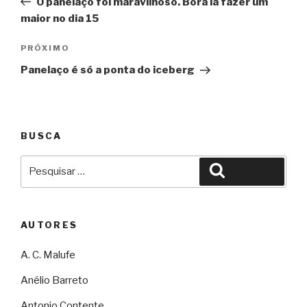
O panelaço foi maravilhoso. Bora lá fazer um
Post
maior no dia 15
Próximo
PRÓXIMO
Panelaço é só a ponta do iceberg
BUSCA
Pesquisar
Pesquisar
por:
AUTORES
A. C. Malufe
Anélio Barreto
Antonio Contente