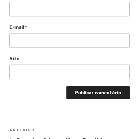
E-mail
*
Site
Navegação
Anterior
ANTERIOR
de