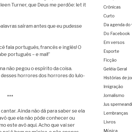
leen Turner, que Deus me perdõe: let it
Crônicas
Curto
Da agenda do 
palavras saíram antes que eu pudesse
Do Facebook
Em versos
cê fala português, francês e inglês! O
Esporte
abe português – e mal!”
Ficção
ina não pegou o espírito da coisa.
Geléia Geral
 desses horrores dos horrores do lulo-
Histórias de jo
Imigração
Jornalismo
***
Jus sperneand
cantar. Ainda não dá para saber se ela
Lembranças
 avó que ela não pôde conhecer ou
Livros
o este avô aqui. Acho que vai ser
Música