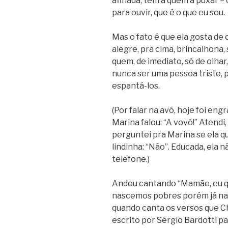
afinada; tem a quem a puxar –
para ouvir, que é o que eu sou.
Mas o fato é que ela gosta de
alegre, pra cima, brincalhona,
quem, de imediato, só de olha
nunca ser uma pessoa triste, p
espantá-los.
(Por falar na avó, hoje foi eng
Marina falou: “A vovó!” Atendi
perguntei pra Marina se ela qu
lindinha: “Não”. Educada, ela 
telefone.)
Andou cantando “Mamãe, eu qu
nascemos pobres porém já nas
quando canta os versos que Ch
escrito por Sérgio Bardotti pa