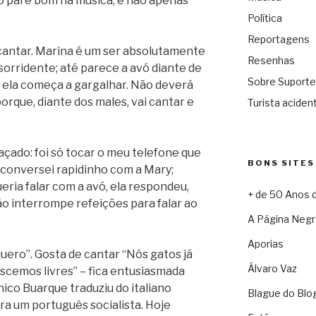
 o pai é bom na música, e não apenas
Política
Reportagens
 cantar. Marina é um ser absolutamente
Resenhas
 sorridente; até parece a avó diante de
Sobre Suporte
r, ela começa a gargalhar. Não deverá
orque, diante dos males, vai cantar e
Turista acident
raçado: foi só tocar o meu telefone que
BONS SITES
, conversei rapidinho com a Mary;
eria falar com a avó, ela respondeu,
+ de 50 Anos 
não interrompe refeições para falar ao
A Página Negr
Aporias
ero”. Gosta de cantar “Nós gatos já
Álvaro Vaz
cemos livres” – fica entusiasmada
ico Buarque traduziu do italiano
Blague do Blo
ra um português socialista. Hoje