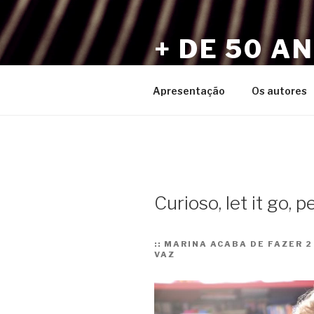
Pular
para
+ DE 50 A
o
conteúdo
Por Sérgio Vaz e Amigos
Apresentação
Os autores
Curioso, let it go, pe
::
MARINA ACABA DE FAZER 2
VAZ