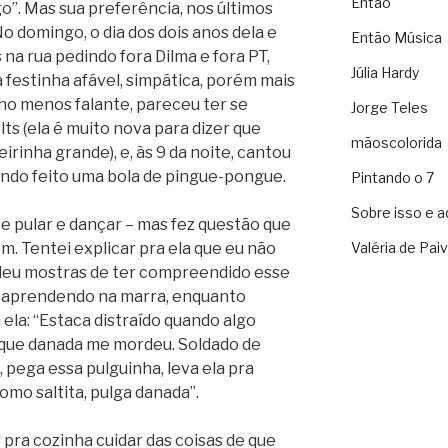
Então
 go”. Mas sua preferência, nos últimos
No domingo, o dia dos dois anos dela e
Então Música
 na rua pedindo fora Dilma e fora PT,
Júlia Hardy
 festinha afável, simpática, porém mais
ho menos falante, pareceu ter se
Jorge Teles
ts (ela é muito nova para dizer que
mãoscolorida
irinha grande), e, às 9 da noite, cantou
ando feito uma bola de pingue-pongue.
Pintando o 7
Sobre isso e a
 e pular e dançar – mas fez questão que
. Tentei explicar pra ela que eu não
Valéria de Pai
 deu mostras de ter compreendido esse
i aprendendo na marra, enquanto
ela: “Estaca distraído quando algo
 que danada me mordeu. Soldado de
, pega essa pulguinha, leva ela pra
como saltita, pulga danada”.
r pra cozinha cuidar das coisas de que