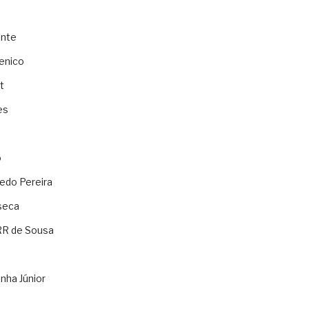
ente
enico
t
es
o
ledo Pereira
seca
RR de Sousa
nha Júnior