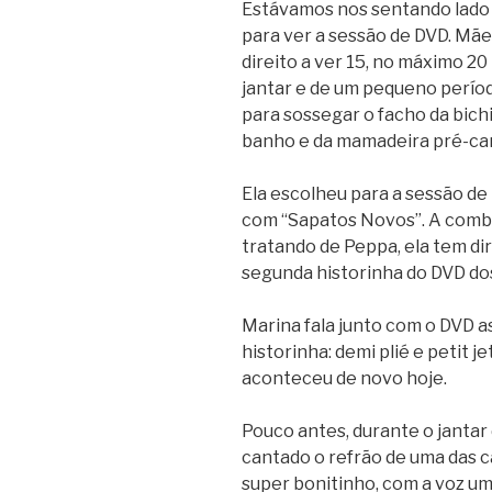
Estávamos nos sentando lado a
para ver a sessão de DVD. Mãe
direito a ver 15, no máximo 20
jantar e de um pequeno períod
para sossegar o facho da bichi
banho e da mamadeira pré-ca
Ela escolheu para a sessão d
com “Sapatos Novos”. A combi
tratando de Peppa, ela tem dir
segunda historinha do DVD dos
Marina fala junto com o DVD 
historinha: demi plié e petit j
aconteceu de novo hoje.
Pouco antes, durante o jantar d
cantado o refrão de uma das c
super bonitinho, com a voz um