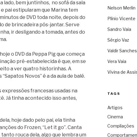
 lado, bem juntinhos, no sofá da sala
Nelson Merlin
 e pai estipularam que Marina tem
 minutos de DVD toda noite, depois do
Plínio Vicente
o de brincadeira pós-jantar. Serve
Sandro Vaia
nha, ir desligando a tomada, antes do
ma.
Sérgio Vaz
Valdir Sanches
e hoje o DVD da Peppa Pig que começa
nação pré-estabelecida é que, em se
Vera Vaia
eito a ver quatro historinhas. A
Vivina de Assi
 “Sapatos Novos” é a da aula de balé.
as expressões francesas usadas na
TAGS
eté. Já tinha acontecido isso antes,
Artigos
Cinema
ela, hoje dado pelo pai, ela tinha
Compilações
anções do Frozen, “Let it go”. Canta
 tanto rouca dela, algo que lembra um
Comportamen