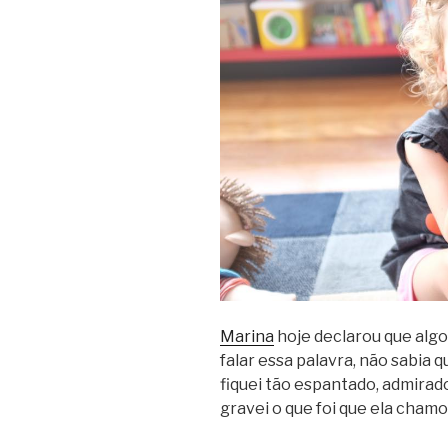
Marina
hoje declarou que algo 
falar essa palavra, não sabia q
fiquei tão espantado, admirad
gravei o que foi que ela chamo