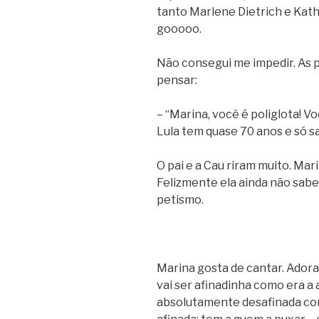
tanto Marlene Dietrich e Kath
gooooo.
Não consegui me impedir. As 
pensar:
– “Marina, você é poliglota! Vo
Lula tem quase 70 anos e só s
O pai e a Cau riram muito. Mar
Felizmente ela ainda não sabe
petismo.
Marina gosta de cantar. Adora 
vai ser afinadinha como era a
absolutamente desafinada com