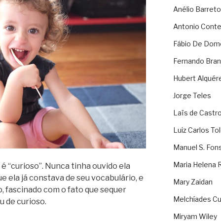
Anélio Barreto
Antonio Cont
Fábio De Dom
Fernando Bran
Hubert Alquér
Jorge Teles
Laïs de Castr
Luiz Carlos To
Manuel S. Fon
Maria Helena 
é “curioso”. Nunca tinha ouvido ela
ue ela já constava de seu vocabulário, e
Mary Zaidan
o, fascinado com o fato que sequer
Melchíades Cu
u de curioso.
Miryam Wiley