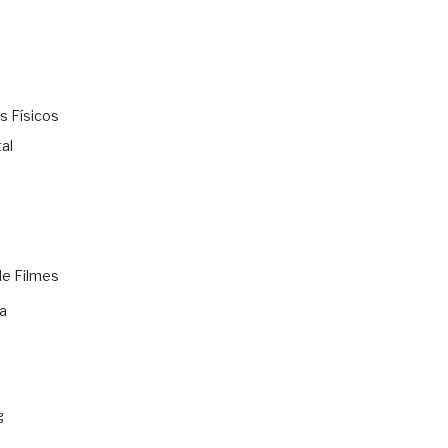
s Físicos
al
de Filmes
a
g