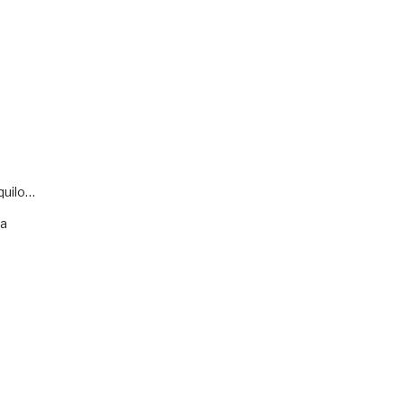
quilo…
va