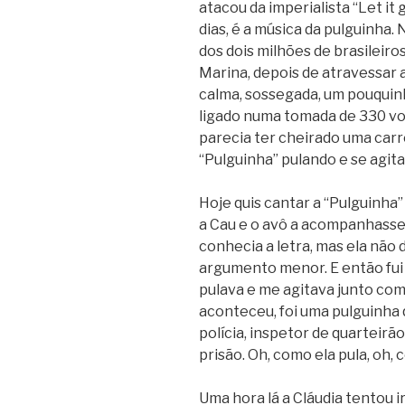
atacou da imperialista “Let it
dias, é a música da pulguinha. 
dos dois milhões de brasileiros
Marina, depois de atravessar a
calma, sossegada, um pouquin
ligado numa tomada de 330 vol
parecia ter cheirado uma carre
“Pulguinha” pulando e se agit
Hoje quis cantar a “Pulguinha”
a Cau e o avô a acompanhassem
conhecia a letra, mas ela não
argumento menor. E então fu
pulava e me agitava junto com 
aconteceu, foi uma pulguinha
polícia, inspetor de quarteirão
prisão. Oh, como ela pula, oh, 
Uma hora lá a Cláudia tentou i