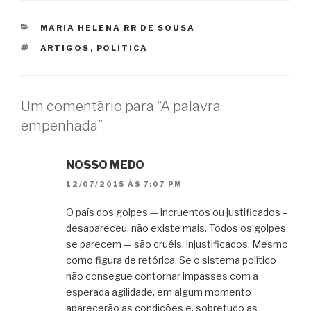
CATEGORIAS
MARIA HELENA RR DE SOUSA
TAGS
ARTIGOS
,
POLÍTICA
Um comentário para “A palavra
empenhada”
NOSSO MEDO
12/07/2015 ÀS 7:07 PM
O país dos golpes — incruentos ou justificados –
desapareceu, não existe mais. Todos os golpes
se parecem — são cruéis, injustificados. Mesmo
como figura de retórica. Se o sistema político
não consegue contornar impasses com a
esperada agilidade, em algum momento
aparecerão as condições e, sobretudo as