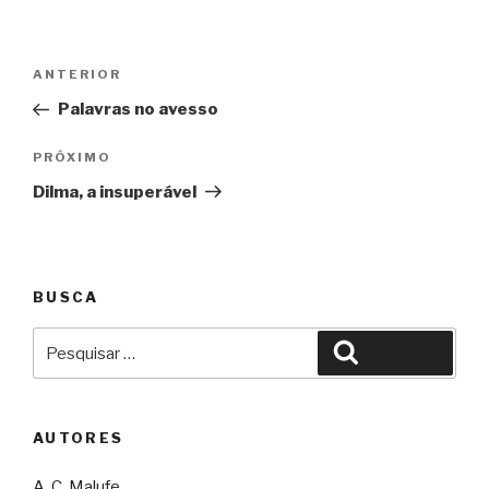
Navegação
Anterior
ANTERIOR
de
Palavras no avesso
Post
Próximo
PRÓXIMO
Dilma, a insuperável
BUSCA
Pesquisar
Pesquisar
por:
AUTORES
A. C. Malufe