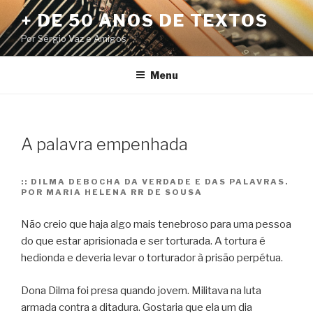
Pular
+ DE 50 ANOS DE TEXTOS
para
Por Sérgio Vaz e Amigos
o
conteúdo
Menu
A palavra empenhada
::
DILMA DEBOCHA DA VERDADE E DAS PALAVRAS.
POR MARIA HELENA RR DE SOUSA
Não creio que haja algo mais tenebroso para uma pessoa
do que estar aprisionada e ser torturada. A tortura é
hedionda e deveria levar o torturador à prisão perpétua.
Dona Dilma foi presa quando jovem. Militava na luta
armada contra a ditadura. Gostaria que ela um dia