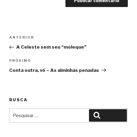
Navegação
Anterior
ANTERIOR
de
A Celeste sem seu “moleque”
Post
Próximo
PRÓXIMO
Conta outra, vó – As alminhas penadas
BUSCA
Pesquisar
Pesquisar
por: