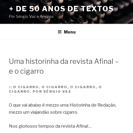
Pular
+ DE 50 ANOS DE TEXTOS
para
Por Sérgio Vaz e Amigos
o
conteúdo
Menu
Uma historinha da revista Afinal –
e o cigarro
::
O CIGARRO, O CIGARRO, O CIGARRO, O
CIGARRO, POR SÉRGIO VAZ
O que vai abaixo é mezzo uma Historinha de Redação,
mezzo um viajandão sobre cigarro.
Nos gloriosos tempos da revista
Afinal
…