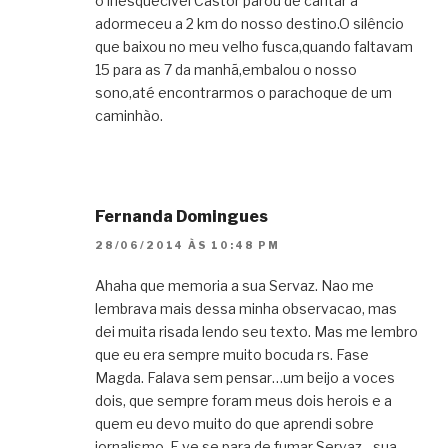
o inesquecível Castor parou de cantar a
adormeceu a 2 km do nosso destino.O silêncio
que baixou no meu velho fusca,quando faltavam
15 para as 7 da manhã,embalou o nosso
sono,até encontrarmos o parachoque de um
caminhào.
Fernanda Domingues
28/06/2014 ÀS 10:48 PM
Ahaha que memoria a sua Servaz. Nao me
lembrava mais dessa minha observacao, mas
dei muita risada lendo seu texto. Mas me lembro
que eu era sempre muito bocuda rs. Fase
Magda. Falava sem pensar…um beijo a voces
dois, que sempre foram meus dois herois e a
quem eu devo muito do que aprendi sobre
jornalismo. E ve se para de fumar Servaz…sua