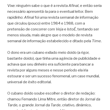
Vixe: ninguém sabe o que é a revista
Afinal
, e então seria
necessário apresentá-la para o eventual leitor. Bem
rapidinho:
Afinal
foi uma revista semanal de informação
que circulou (pouco) entre 1984 e 1988, com a
pretensão de concorrer com
Veja
e
IstoÉ
, tentando ser
menos sisuda, mais alegre que o modelo de revista
semanal de informação estabelecido e ditado pela
Time
.
O dono era um cubano exilado meio doido (a rigor,
bastante doido), que tinha uma agência de publicidade e
achava que seu dinheiro era suficiente para bancar a
revista por alguns meses e nesse período ela iria
estourar e ser um sucesso fenomenal, um case mundial,
universal de êxito editorial.
O cubano doido soube escolher o diretor de redação:
chamou Fernando Lima Mitre, então diretor do
Jornal da
Tarde,
o grande
Jornal da Tarde
, criativo, dinâmico,