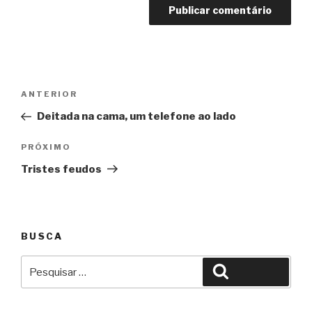
Navegação
Anterior
ANTERIOR
de
Deitada na cama, um telefone ao lado
Post
Próximo
PRÓXIMO
Tristes feudos
BUSCA
Pesquisar
Pesquisar
por: