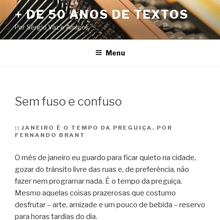
Pular
+ DE 50 ANOS DE TEXTOS
para
Por Sérgio Vaz e Amigos
o
conteúdo
Menu
Sem fuso e confuso
::
JANEIRO É O TEMPO DA PREGUIÇA. POR
FERNANDO BRANT
O mês de janeiro eu guardo para ficar quieto na cidade,
gozar do
trânsito livre das ruas e, de preferência, não
fazer nem programar nada. É o tempo da preguiça.
Mesmo aquelas coisas prazerosas que costumo
desfrutar – arte, amizade e um pouco de bebida – reservo
para horas tardias do dia.