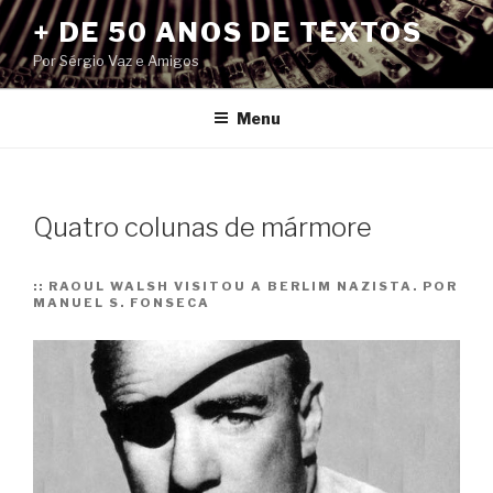
Pular
+ DE 50 ANOS DE TEXTOS
para
Por Sérgio Vaz e Amigos
o
conteúdo
Menu
Quatro colunas de mármore
::
RAOUL WALSH VISITOU A BERLIM NAZISTA. POR
MANUEL S. FONSECA