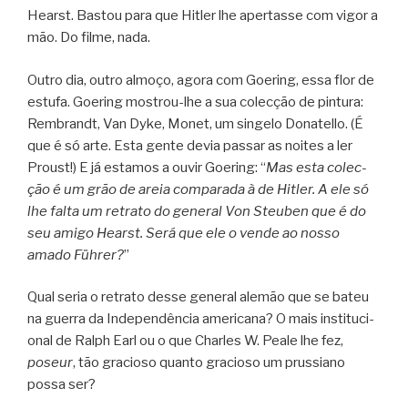
Hearst. Bas­tou para que Hitler lhe aper­tasse com vigor a
mão. Do filme, nada.
Outro dia, outro almoço, agora com Goe­ring, essa flor de
estufa. Goe­ring mostrou-lhe a sua colec­ção de pin­tura:
Rem­brandt, Van Dyke, Monet, um sin­gelo Dona­tello. (É
que é só arte. Esta gente devia pas­sar as noi­tes a ler
Proust!) E já esta­mos a ouvir Goe­ring: “
Mas esta colec­
ção é um grão de areia com­pa­rada à de Hitler. A ele só
lhe falta um retrato do gene­ral Von Steu­ben que é do
seu amigo Hearst. Será que ele o vende ao nosso
amado Füh­rer?
”
Qual seria o retrato desse gene­ral ale­mão que se bateu
na guerra da Inde­pen­dên­cia ame­ri­cana? O mais ins­ti­tu­ci­
o­nal de Ralph Earl ou o que Char­les W. Peale lhe fez,
poseur
, tão gra­ci­oso quanto gra­ci­oso um prus­si­ano
possa ser?