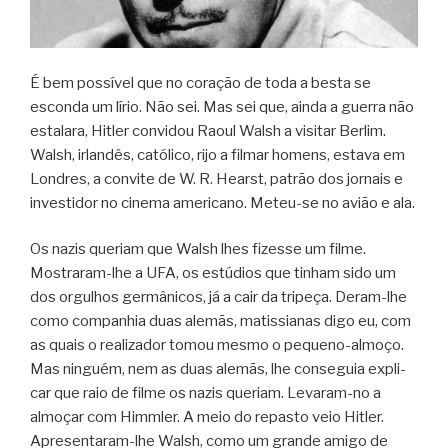
É bem pos­sí­vel que no cora­ção de toda a besta se
esconda um lírio. Não sei. Mas sei que, ainda a guerra não
esta­lara, Hitler con­vi­dou Raoul Walsh a visi­tar Ber­lim.
Walsh, irlan­dês, cató­lico, rijo a fil­mar homens, estava em
Lon­dres, a con­vite de W. R. Hearst, patrão dos jor­nais e
inves­ti­dor no cinema ame­ri­cano. Meteu-se no avião e ala.
Os nazis que­riam que Walsh lhes fizesse um filme.
Mostraram-lhe a UFA, os estú­dios que tinham sido um
dos orgu­lhos ger­mâ­ni­cos, já a cair da tri­peça. Deram-lhe
como com­pa­nhia duas ale­mãs, matis­si­a­nas digo eu, com
as quais o rea­li­za­dor tomou mesmo o pequeno-almoço.
Mas nin­guém, nem as duas ale­mãs, lhe con­se­guia expli­
car que raio de filme os nazis que­riam. Levaram-no a
almo­çar com Himm­ler. A meio do repasto veio Hitler.
Apresentaram-lhe Walsh, como um grande amigo de