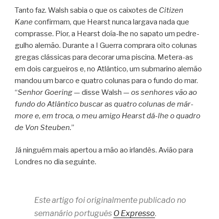
Tanto faz. Walsh sabia o que os cai­xo­tes de
Citi­zen
Kane
con­fir­mam, que Hearst nunca lar­gava nada que
com­prasse. Pior, a Hearst doía-lhe no sapato um pedre­
gu­lho ale­mão. Durante a I Guerra com­prara oito colu­nas
gre­gas clás­si­cas para deco­rar uma pis­cina. Metera-as
em dois car­guei­ros e, no Atlân­tico, um sub­ma­rino ale­mão
man­dou um barco e qua­tro colu­nas para o fundo do mar.
“
Senhor Goe­ring
— disse Walsh —
os senho­res vão ao
fundo do Atlân­tico bus­car as qua­tro colu­nas de már­
more e, em troca, o meu amigo Hearst dá-lhe o qua­dro
de Von Steu­ben.
”
Já nin­guém mais aper­tou a mão ao irlan­dês. Avião para
Lon­dres no dia seguinte.
Este artigo foi originalmente publicado no
semanário português
O Expresso
.