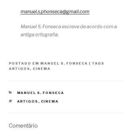
manuel.s.phonseca@gmail.com
Manuel S. Fonseca escreve de acordo com a
antiga ortografia.
POSTADO EM
MANUEL S. FONSECA
|
TAGS
ARTIGOS
,
CINEMA
CATEGORIAS
MANUEL S. FONSECA
TAGS
ARTIGOS
,
CINEMA
Comentário