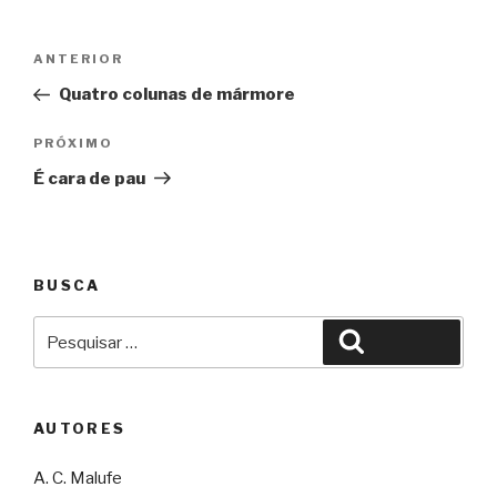
Navegação
Anterior
ANTERIOR
de
Quatro colunas de mármore
Post
Próximo
PRÓXIMO
É cara de pau
BUSCA
Pesquisar
Pesquisar
por:
AUTORES
A. C. Malufe