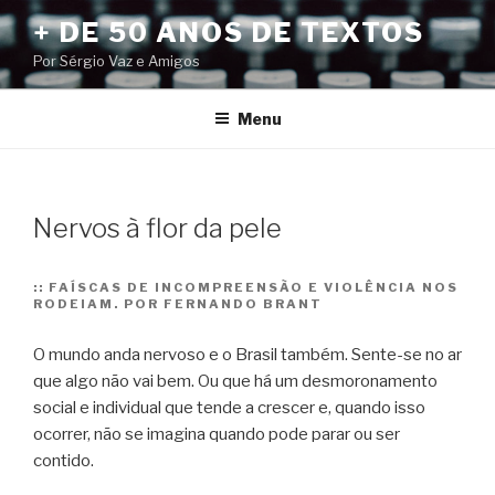
Pular
+ DE 50 ANOS DE TEXTOS
para
Por Sérgio Vaz e Amigos
o
conteúdo
Menu
Nervos à flor da pele
::
FAÍSCAS DE INCOMPREENSÃO E VIOLÊNCIA NOS
RODEIAM. POR FERNANDO BRANT
O mundo anda nervoso e o Brasil também. Sente-se no ar
que algo não vai bem. Ou que há um desmoronamento
social e individual que tende a crescer e, quando isso
ocorrer, não se imagina quando pode parar ou ser
contido.