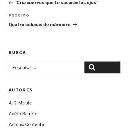
‘Cria cuervos que te sacarán los ojos’
Post
Próximo
PRÓXIMO
Quatro colunas de mármore
BUSCA
Pesquisar
Pesquisar
por:
AUTORES
A. C. Malufe
Anélio Barreto
Antonio Contente