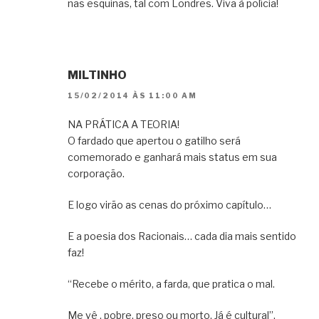
nas esquinas, tal com Londres. Viva à polícia!
MILTINHO
15/02/2014 ÀS 11:00 AM
NA PRÁTICA A TEORIA!
O fardado que apertou o gatilho será
comemorado e ganhará mais status em sua
corporação.
E logo virão as cenas do próximo capítulo…
E a poesia dos Racionais… cada dia mais sentido
faz!
“Recebe o mérito, a farda, que pratica o mal.
Me vê , pobre, preso ou morto, Já é cultural”.