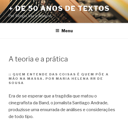
Pular
+ DE 50 ANOS DE TEXTOS
para
Por Sérgio Vaz e Amigos
o
conteúdo
Menu
A teoria e a prática
::
QUEM ENTENDE DAS COISAS É QUEM PÕE A
MÃO NA MASSA. POR MARIA HELENA RR DE
SOUSA
Era de se esperar que a tragédia que matou o
cinegrafista da Band, o jornalista Santiago Andrade,
produzisse uma enxurrada de análises e considerações
de todo tipo.