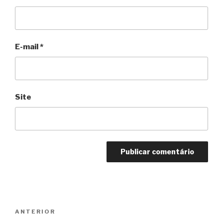
E-mail
*
Site
Navegação
Anterior
ANTERIOR
de