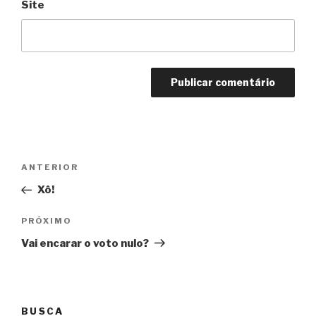
Site
Navegação
Anterior
ANTERIOR
de
Xô!
Post
Próximo
PRÓXIMO
Vai encarar o voto nulo?
BUSCA