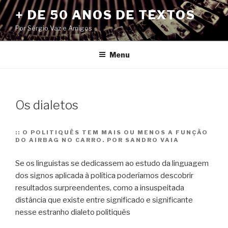
Pular
+ DE 50 ANOS DE TEXTOS
para
Por Sérgio Vaz e Amigos
o
conteúdo
Menu
Os dialetos
::
O POLITIQUÊS TEM MAIS OU MENOS A FUNÇÃO
DO AIRBAG NO CARRO. POR SANDRO VAIA
Se os linguistas se dedicassem ao estudo da linguagem
dos signos aplicada à política poderíamos descobrir
resultados surpreendentes, como a insuspeitada
distância que existe entre significado e significante
nesse estranho dialeto politiquês