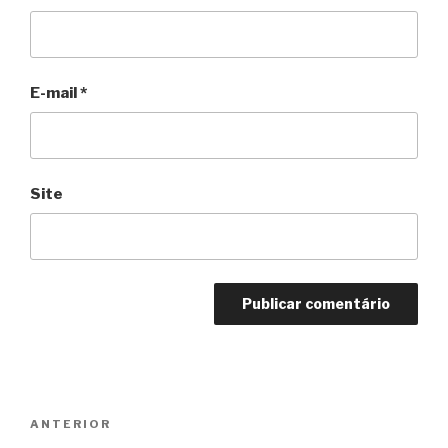
E-mail
*
Site
Navegação
Anterior
ANTERIOR
de