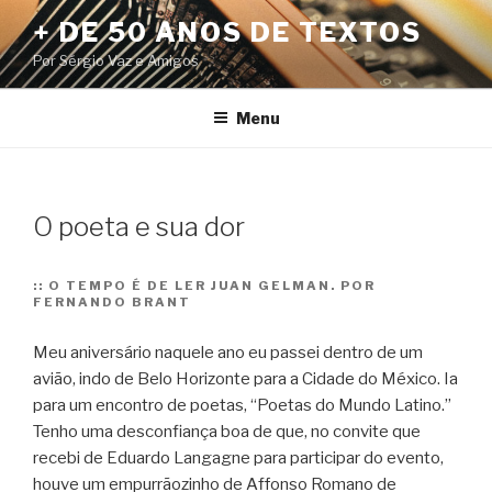
Pular
+ DE 50 ANOS DE TEXTOS
para
Por Sérgio Vaz e Amigos
o
conteúdo
Menu
O poeta e sua dor
::
O TEMPO É DE LER JUAN GELMAN. POR
FERNANDO BRANT
Meu aniversário naquele ano eu passei dentro de um
avião, indo de Belo Horizonte para a Cidade do México. Ia
para um encontro de poetas, “Poetas do Mundo Latino.”
Tenho uma desconfiança boa de que, no convite que
recebi de Eduardo Langagne para participar do evento,
houve um empurrãozinho de Affonso Romano de