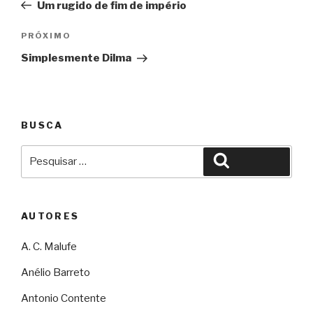
Um rugido de fim de império
Post
Próximo
PRÓXIMO
Simplesmente Dilma
BUSCA
Pesquisar
Pesquisar
por:
AUTORES
A. C. Malufe
Anélio Barreto
Antonio Contente