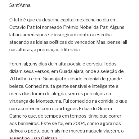
Sant’Anna.
O fato é que eu desci na capital mexicana no dia em
Octavio Paz foi nomeado Prêmio Nobel da Paz. Alguns
latino-americanos se insurgiram contra a escolha,
atacando as ideias políticas do vencedor. Mas, pensei ali
nas alturas, a premiação é literária.
Foram alguns dias de muita poesia e cerveja. Todos
diziam seus versos, em Guadalajara, onde a seleção de
70 brilhou e em Guanajuato, cidade colonial de grande
beleza. Conheci muita gente sensível e inteligente e
meus dias foram de alegria, sem os percalços da
vingança de Montezuma. Fui comedido na comida, o que
não aconteceu com o português Eduardo Guerra
Carneiro que, de tempos em tempos, tinha que correr
aos banheiros. Este se foi, em 2004, como agora nos
deixou o poeta que mais me marcou naquela viagem, o
argentino Juan Gelman.