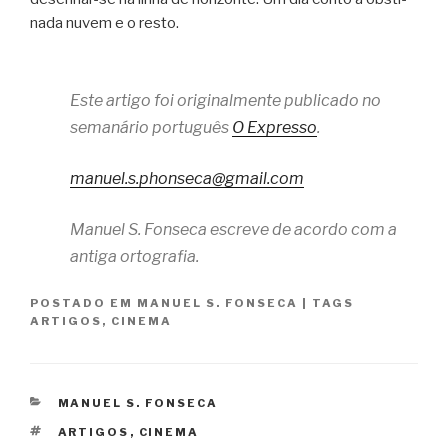
nada nuvem e o resto.
Este artigo foi originalmente publicado no
semanário português
O Expresso
.
manuel.s.phonseca@gmail.com
Manuel S. Fonseca escreve de acordo com a
antiga ortografia.
POSTADO EM
MANUEL S. FONSECA
|
TAGS
ARTIGOS
,
CINEMA
CATEGORIAS
MANUEL S. FONSECA
TAGS
ARTIGOS
,
CINEMA