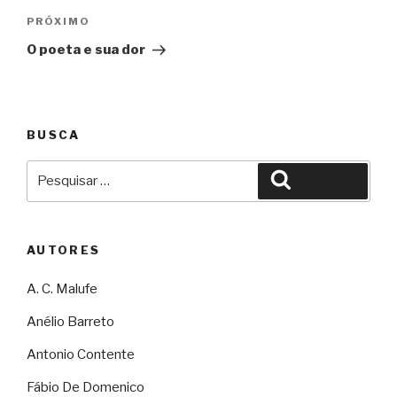
Próximo
PRÓXIMO
O poeta e sua dor
BUSCA
Pesquisar
Pesquisar
por:
AUTORES
A. C. Malufe
Anélio Barreto
Antonio Contente
Fábio De Domenico