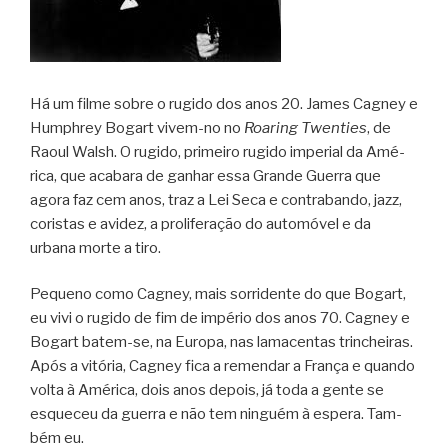
Há um filme sobre o rugido dos anos 20. James Cag­ney e
Humph­rey Bogart vivem-no no
Roa­ring Twen­ties
, de
Raoul Walsh. O rugido, pri­meiro rugido impe­rial da Amé­
rica, que aca­bara de ganhar essa Grande Guerra que
agora faz cem anos, traz a Lei Seca e con­tra­bando, jazz,
coris­tas e avi­dez, a pro­li­fe­ra­ção do auto­mó­vel e da
urbana morte a tiro.
Pequeno como Cag­ney, mais sor­ri­dente do que Bogart,
eu vivi o rugido de fim de impé­rio dos anos 70. Cag­ney e
Bogart batem-se, na Europa, nas lama­cen­tas trin­chei­ras.
Após a vitó­ria, Cag­ney fica a remen­dar a França e quando
volta à Amé­rica, dois anos depois, já toda a gente se
esque­ceu da guerra e não tem nin­guém à espera. Tam­
bém eu.