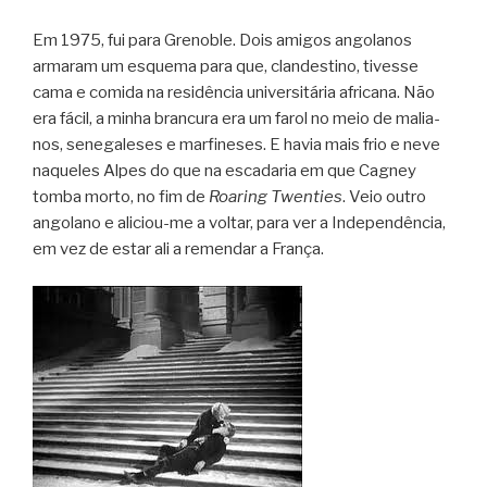
Em 1975, fui para Gre­no­ble. Dois ami­gos ango­la­nos
arma­ram um esquema para que, clan­des­tino, tivesse
cama e comida na resi­dên­cia uni­ver­si­tá­ria afri­cana. Não
era fácil, a minha bran­cura era um farol no meio de mali­a­
nos, sene­ga­le­ses e mar­fi­ne­ses. E havia mais frio e neve
naque­les Alpes do que na esca­da­ria em que Cag­ney
tomba morto, no fim de
Roa­ring Twen­ties
. Veio outro
ango­lano e aliciou-me a vol­tar, para ver a Inde­pen­dên­cia,
em vez de estar ali a remen­dar a França.