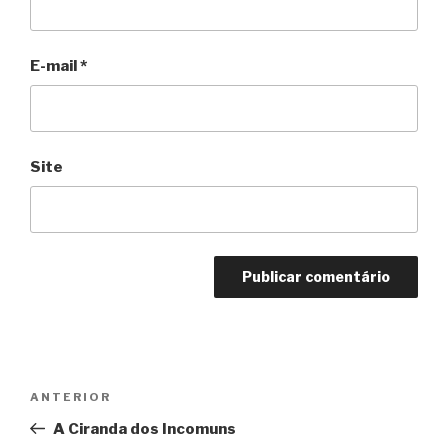
E-mail
*
Site
Navegação
Anterior
ANTERIOR
de
A Ciranda dos Incomuns
Post