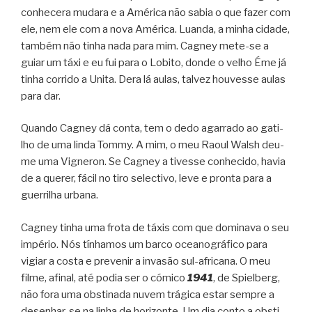
conhe­cera mudara e a Amé­rica não sabia o que fazer com
ele, nem ele com a nova Amé­rica. Luanda, a minha cidade,
tam­bém não tinha nada para mim. Cag­ney mete-se a
guiar um táxi e eu fui para o Lobito, donde o velho Éme já
tinha cor­rido a Unita. Dera lá aulas, tal­vez hou­vesse aulas
para dar.
Quando Cag­ney dá conta, tem o dedo agar­rado ao gati­
lho de uma linda Tommy. A mim, o meu Raoul Walsh deu-
me uma Vig­ne­ron. Se Cag­ney a tivesse conhe­cido, havia
de a que­rer, fácil no tiro selec­tivo, leve e pronta para a
guer­ri­lha urbana.
Cag­ney tinha uma frota de táxis com que domi­nava o seu
impé­rio. Nós tínha­mos um barco oce­a­no­grá­fico para
vigiar a costa e pre­ve­nir a inva­são sul-africana. O meu
filme, afi­nal, até podia ser o cómico
1941
, de Spi­el­berg,
não fora uma obs­ti­nada nuvem trá­gica estar sem­pre a
desenhar-se na linha de hori­zonte. Um dia conto a obs­ti­