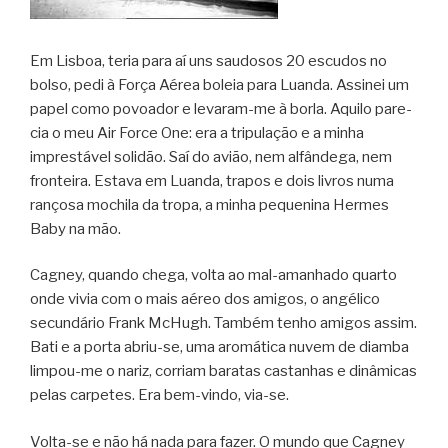
Em Lis­boa, teria para aí uns sau­do­sos 20 escu­dos no
bolso, pedi à Força Aérea boleia para Luanda. Assi­nei um
papel como povo­a­dor e levaram-me à borla. Aquilo pare­
cia o meu Air Force One: era a tri­pu­la­ção e a minha
impres­tá­vel soli­dão. Saí do avião, nem alfân­dega, nem
fron­teira. Estava em Luanda, tra­pos e dois livros numa
ran­çosa mochila da tropa, a minha peque­nina Her­mes
Baby na mão.
Cag­ney, quando chega, volta ao mal-amanhado quarto
onde vivia com o mais aéreo dos ami­gos, o angé­lico
secun­dá­rio Frank McHugh. Tam­bém tenho ami­gos assim.
Bati e a porta abriu-se, uma aro­má­tica nuvem de diamba
limpou-me o nariz, cor­riam bara­tas cas­ta­nhas e dinâ­mi­cas
pelas car­pe­tes. Era bem-vindo, via-se.
Volta-se e não há nada para fazer. O mundo que Cag­ney