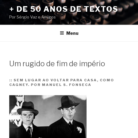
Pular
+ DE 50 ANOS DE TEXTOS
para
Por Sérgio Vaz e Amigos
o
conteúdo
Menu
Um rugido de fim de império
::
SEM LUGAR AO VOLTAR PARA CASA, COMO
CAGNEY. POR MANUEL S. FONSECA