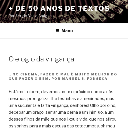
Pular
+ DE 50 ANOS DE TEXTOS
para
Por Sérgio Vaz e Amigos
o
conteúdo
Menu
O elogio da vingança
::
NO CINEMA, FAZER O MAL É MUITO MELHOR DO
QUE FAZER O BEM. POR MANUEL S. FONSECA
Está muito bem, deve­mos amar o pró­ximo como a nós
mes­mos, prodigalizar-lhe fes­ti­nhas e ame­ni­da­des, mas
uma sucu­lenta e farta vin­gança, senho­res! Olho por olho,
dece­par um braço, ser­rar uma perna a um ini­migo, a um
des­ses filhos da mãe que nos lixou a vida, que nos ati­rou
os sonhos para a mais escusa das cata­cum­bas, oh meu