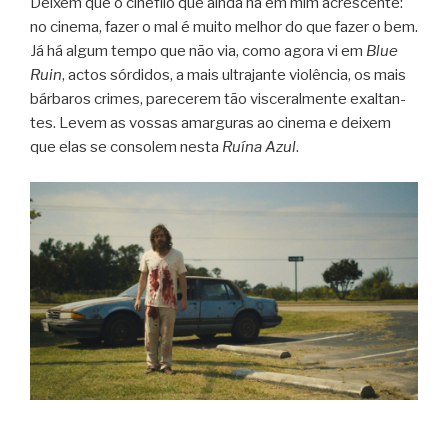
Dei­xem que o ciné­filo que ainda há em mim acres­cente:
no cinema, fazer o mal é muito melhor do que fazer o bem.
Já há algum tempo que não via, como agora vi em
Blue
Ruin
, actos sór­di­dos, a mais ultra­jante vio­lên­cia, os mais
bár­ba­ros cri­mes, pare­ce­rem tão vis­ce­ral­mente exal­tan­
tes. Levem as vos­sas amar­gu­ras ao cinema e dei­xem
que elas se con­so­lem nesta
Ruína Azul
.