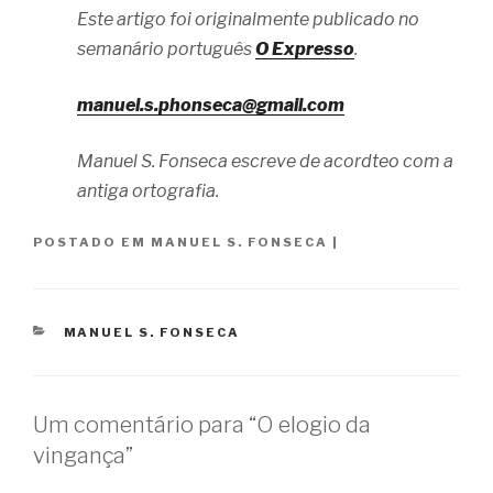
Este artigo foi originalmente publicado no
semanário português
O Expresso
.
manuel.s.phonseca@gmail.com
Manuel S. Fonseca escreve de acordteo com a
antiga ortografia.
POSTADO EM
MANUEL S. FONSECA
|
CATEGORIAS
MANUEL S. FONSECA
Um comentário para “O elogio da
vingança”