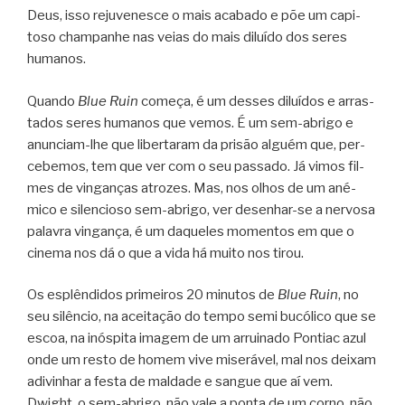
Deus, isso reju­ve­nesce o mais aca­bado e põe um capi­
toso cham­pa­nhe nas veias do mais diluído dos seres
humanos.
Quando
Blue Ruin
começa, é um des­ses diluí­dos e arras­
ta­dos seres huma­nos que vemos. É um sem-abrigo e
anunciam-lhe que liber­ta­ram da pri­são alguém que, per­
ce­be­mos, tem que ver com o seu pas­sado. Já vimos fil­
mes de vin­gan­ças atro­zes. Mas, nos olhos de um ané­
mico e silen­ci­oso sem-abrigo, ver desenhar-se a ner­vosa
pala­vra vin­gança, é um daque­les momen­tos em que o
cinema nos dá o que a vida há muito nos tirou.
Os esplên­di­dos pri­mei­ros 20 minu­tos de
Blue Ruin
, no
seu silên­cio, na acei­ta­ção do tempo semi bucó­lico que se
escoa, na inós­pita ima­gem de um arrui­nado Pon­tiac azul
onde um resto de homem vive mise­rá­vel, mal nos dei­xam
adi­vi­nhar a festa de mal­dade e san­gue que aí vem.
Dwight, o sem-abrigo, não vale a ponta de um corno, não