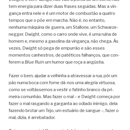
tem ener­gia para dizer duas fra­ses segui­das. Mas a vin­
gança entra nele e é um motor de com­bus­tão a qua­tro
tem­pos que o põe em mar­cha. Não é, no entanto,
nenhuma máquina de guerra, um Stal­lone, um Schwar­ze­
neg­ger. Dwight, como o carro onde vive, é uma ruína de
homem e, mesmo a gaso­lina da vin­gança, não chega. Às
vezes, Dwight só pega de empur­rão e são esses
momen­tos canhes­tros, de paté­ti­cos falhan­ços, que con­
fe­rem a
Blue Ruin
um humor que roça a angústia.
Fazer o bem, aju­dar a velhi­nha a atra­ves­sar a rua, pôr um
pão numa boca com fome dá-nos uma ale­gria vir­tu­osa,
como se vol­tás­se­mos a ves­tir o fati­nho branco da pri­
meira comu­nhão. Mas fazer o mal – e Dwight começa por
fazer o mal ras­gando a gar­ganta ao odi­ado ini­migo, dela
fazendo bro­tar um Tejo, um estuá­rio de san­gue –, fazer o
mal, dizia, é arrebatador.