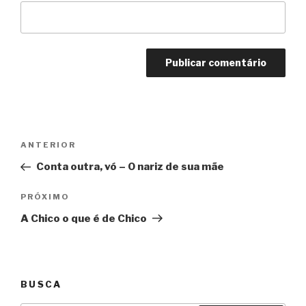
Navegação
Anterior
ANTERIOR
de
Conta outra, vó – O nariz de sua mãe
Post
Próximo
PRÓXIMO
A Chico o que é de Chico
BUSCA