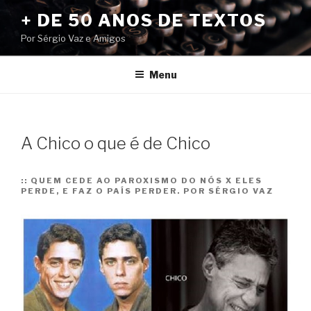
Pular
+ DE 50 ANOS DE TEXTOS
para
Por Sérgio Vaz e Amigos
o
conteúdo
Menu
A Chico o que é de Chico
::
QUEM CEDE AO PAROXISMO DO NÓS X ELES
PERDE, E FAZ O PAÍS PERDER. POR SÉRGIO VAZ