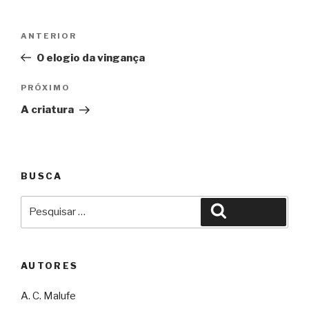
Navegação
Anterior
ANTERIOR
de
O elogio da vingança
Post
Próximo
PRÓXIMO
A criatura
BUSCA
Pesquisar
Pesquisar
por:
AUTORES
A. C. Malufe