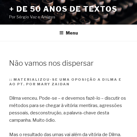
Pular
+ DE 50 ANOS DE TEXTOS
para
Por Sérgio Vaz e Amigos
o
conteúdo
Menu
Não vamos nos dispersar
::
MATERIALIZOU-SE UMA OPOSIÇÃO A DILMA E
AO PT. POR MARY ZAIDAN
Dilma venceu. Pode-se – e devemos fazê-lo – discutir os
métodos para se chegar à vitória: mentiras, agressões
pessoais, desconstrução, a palavra-chave desta
campanha. Muito ódio.
Mas o resultado das urnas vai além da vitória de Dilma.