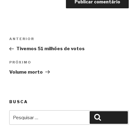
Navegação
Anterior
ANTERIOR
de
Tivemos 51 milhões de votos
Post
Próximo
PRÓXIMO
Volume morto
BUSCA
Pesquisar
Pesquisar
por: