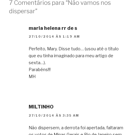
7 Comentários para “Não vamos nos
dispersar”
maria helena rr de s
27/10/2014 ÀS 1:19 AM
Perfeito, Mary. Disse tudo… (usou até o título
que eu tinha imaginado para meu artigo de
sexta…).
Parabéns!!!
MH
MILTINHO
27/10/2014 ÀS 3:35 AM
Não dispersem, a derrota foi apertada, faltaram
os votos de Minas Gerais e Rio de Janeiro sem