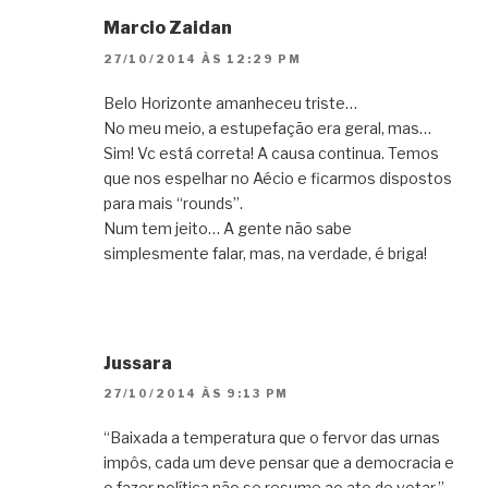
Marcio Zaidan
27/10/2014 ÀS 12:29 PM
Belo Horizonte amanheceu triste…
No meu meio, a estupefação era geral, mas…
Sim! Vc está correta! A causa continua. Temos
que nos espelhar no Aécio e ficarmos dispostos
para mais “rounds”.
Num tem jeito… A gente não sabe
simplesmente falar, mas, na verdade, é briga!
Jussara
27/10/2014 ÀS 9:13 PM
“Baixada a temperatura que o fervor das urnas
impôs, cada um deve pensar que a democracia e
o fazer política não se resume ao ato de votar.”