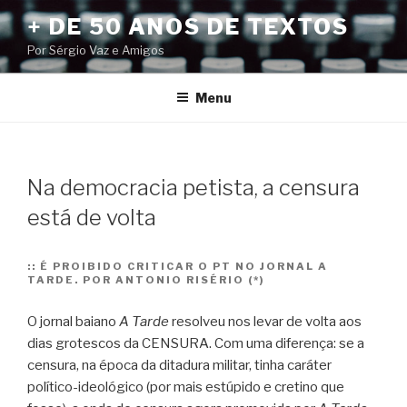
Pular
+ DE 50 ANOS DE TEXTOS
para
Por Sérgio Vaz e Amigos
o
conteúdo
Menu
Na democracia petista, a censura
está de volta
::
É PROIBIDO CRITICAR O PT NO JORNAL A
TARDE. POR ANTONIO RISÉRIO (*)
O jornal baiano
A Tarde
resolveu nos levar de volta aos
dias grotescos da CENSURA. Com uma diferença: se a
censura, na época da ditadura militar, tinha caráter
político-ideológico (por mais estúpido e cretino que