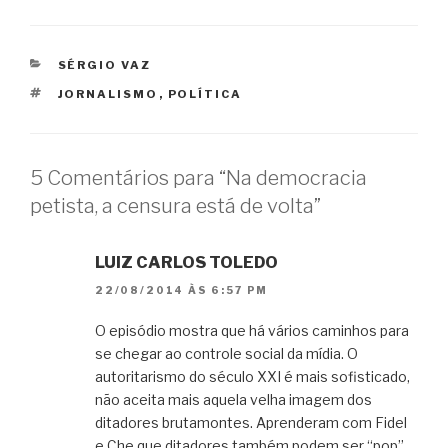
CATEGORIAS
SÉRGIO VAZ
TAGS
JORNALISMO
,
POLÍTICA
5 Comentários para “Na democracia
petista, a censura está de volta”
LUIZ CARLOS TOLEDO
22/08/2014 ÀS 6:57 PM
O episódio mostra que há vários caminhos para
se chegar ao controle social da mídia. O
autoritarismo do século XXI é mais sofisticado,
não aceita mais aquela velha imagem dos
ditadores brutamontes. Aprenderam com Fidel
e Che que ditadores também podem ser “pop”,