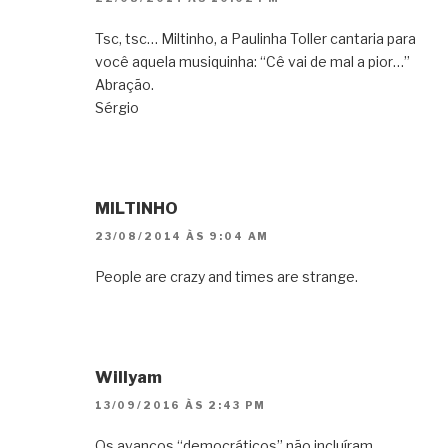
Tsc, tsc… Miltinho, a Paulinha Toller cantaria para
você aquela musiquinha: “Cê vai de mal a pior…”
Abração.
Sérgio
MILTINHO
23/08/2014 ÀS 9:04 AM
People are crazy and times are strange.
Willyam
13/09/2016 ÀS 2:43 PM
Os avanços “democráticos” não incluíram