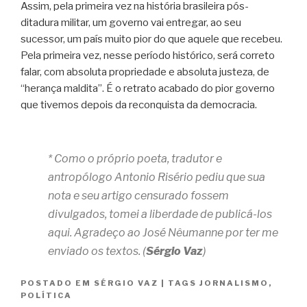
Assim, pela primeira vez na história brasileira pós-
ditadura militar, um governo vai entregar, ao seu
sucessor, um país muito pior do que aquele que recebeu.
Pela primeira vez, nesse período histórico, será correto
falar, com absoluta propriedade e absoluta justeza, de
“herança maldita”. É o retrato acabado do pior governo
que tivemos depois da reconquista da democracia.
* Como o próprio poeta, tradutor e
antropólogo Antonio Risério pediu que sua
nota e seu artigo censurado fossem
divulgados, tomei a liberdade de publicá-los
aqui. Agradeço ao José Nêumanne por ter me
enviado os textos. (
Sérgio Vaz
)
POSTADO EM
SÉRGIO VAZ
|
TAGS
JORNALISMO
,
POLÍTICA