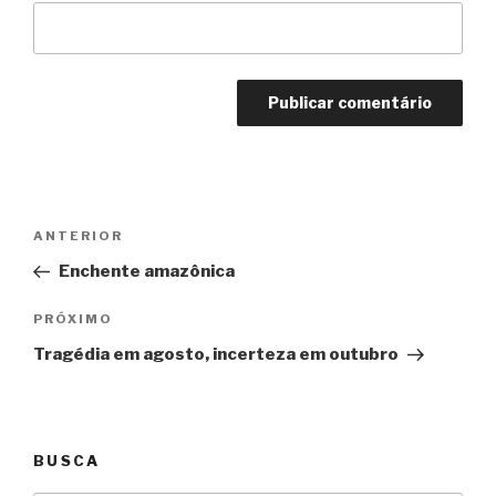
Navegação
Anterior
ANTERIOR
de
Enchente amazônica
Post
Próximo
PRÓXIMO
Tragédia em agosto, incerteza em outubro
BUSCA