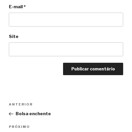
E-mail
*
Site
Navegação
Anterior
ANTERIOR
de
Bolsa enchente
Post
Próximo
PRÓXIMO