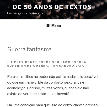
Pular
+ DE 50 ANOS DE TEXTOS
para
Por Sérgio Vaz e Amigos
o
conteúdo
Menu
Guerra fantasma
::
A PRESIDENTE EXPÕE SEU LADO ESCOLA
SUPERIOR DE GUERRA. POR SANDRO VAIA
Para um político no poder não existe nada mais aprazível
do que um inimigo. Ele dá conforto, segurança e
aconchego. Por isso, muitas vezes, quando ele não
existe de verdade, trata-se de inventá-lo.
Há uma condição para que isso dê certo, claro: é preciso