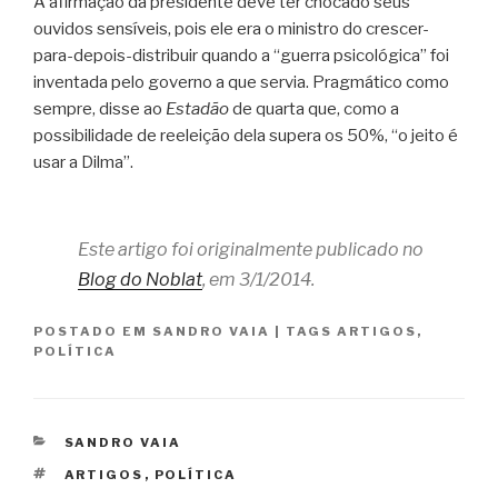
A afirmação da presidente deve ter chocado seus
ouvidos sensíveis, pois ele era o ministro do crescer-
para-depois-distribuir quando a “guerra psicológica” foi
inventada pelo governo a que servia. Pragmático como
sempre, disse ao
Estadão
de quarta que, como a
possibilidade de reeleição dela supera os 50%, “o jeito é
usar a Dilma”.
Este artigo foi originalmente publicado no
Blog do Noblat
, em 3/1/2014.
POSTADO EM
SANDRO VAIA
|
TAGS
ARTIGOS
,
POLÍTICA
CATEGORIAS
SANDRO VAIA
TAGS
ARTIGOS
,
POLÍTICA