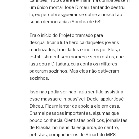
canhões, frotas aérea e marítima combatessem
um único mortal, José Dirceu, tentando destrui-
lo, eu percebi esgueirar-se sobre a nossa tão
suada democracia a Sombra de 64!
Era o início do Projeto tramado para
desqualificar a luta heroica daqueles jovens
martirizados, trucidados e mortos por Eles, o
establishment sem nomes e sem rostos, que
lastreou a Ditadura, cuja conta os militares
pagaram sozinhos. Mas eles não estiveram
sozinhos.
Isso não podia ser, não fazia sentido assistir a
esse massacre impassível. Decidi apoiar José
Dirceu. Fiz um jantar de apoio a ele em casa,
Chamei pessoas importantes, algumas que
pouco conhecia. Cientistas políticos, jornalistas
de Brasília, homens da esquerda, do centro,
petistas, companheiros de Stuart do MR8,