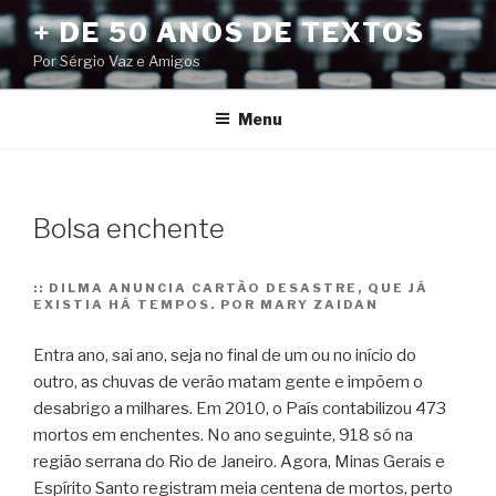
Pular
+ DE 50 ANOS DE TEXTOS
para
Por Sérgio Vaz e Amigos
o
conteúdo
Menu
Bolsa enchente
::
DILMA ANUNCIA CARTÃO DESASTRE, QUE JÁ
EXISTIA HÁ TEMPOS. POR MARY ZAIDAN
Entra ano, sai ano, seja no final de um ou no início do
outro, as chuvas de verão matam gente e impõem o
desabrigo a milhares. Em 2010, o País contabilizou 473
mortos em enchentes. No ano seguinte, 918 só na
região serrana do Rio de Janeiro.
Agora, Minas Gerais e
Espírito Santo registram meia centena de mortos, perto