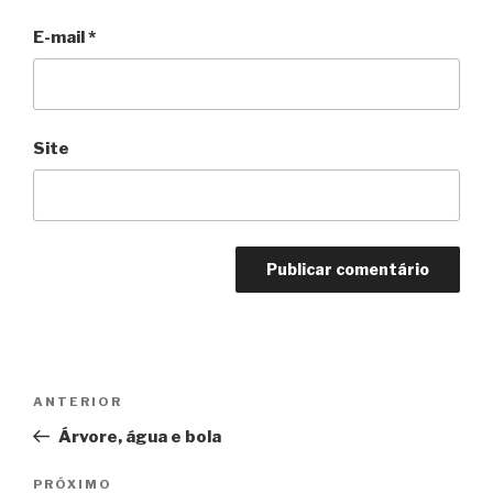
E-mail
*
Site
Navegação
Anterior
ANTERIOR
de
Árvore, água e bola
Post
Próximo
PRÓXIMO