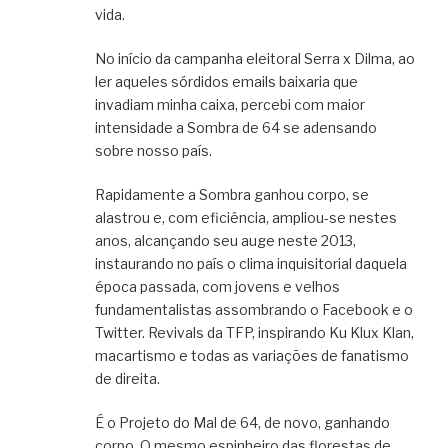
vida.
No início da campanha eleitoral Serra x Dilma, ao
ler aqueles sórdidos emails baixaria que
invadiam minha caixa, percebi com maior
intensidade a Sombra de 64 se adensando
sobre nosso país.
Rapidamente a Sombra ganhou corpo, se
alastrou e, com eficiência, ampliou-se nestes
anos, alcançando seu auge neste 2013,
instaurando no país o clima inquisitorial daquela
época passada, com jovens e velhos
fundamentalistas assombrando o Facebook e o
Twitter. Revivals da TFP, inspirando Ku Klux Klan,
macartismo e todas as variações de fanatismo
de direita.
É o Projeto do Mal de 64, de novo, ganhando
corpo. O mesmo espinheiro das florestas de