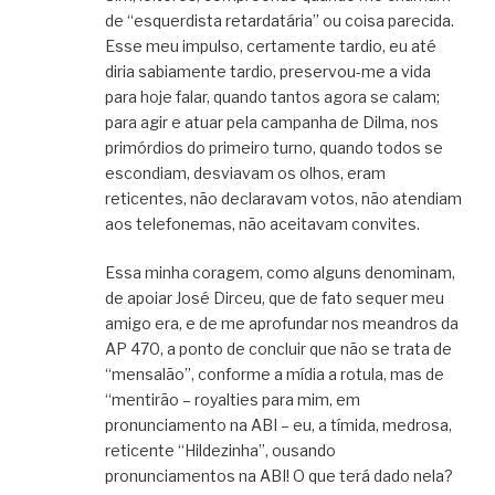
de “esquerdista retardatária” ou coisa parecida.
Esse meu impulso, certamente tardio, eu até
diria sabiamente tardio, preservou-me a vida
para hoje falar, quando tantos agora se calam;
para agir e atuar pela campanha de Dilma, nos
primórdios do primeiro turno, quando todos se
escondiam, desviavam os olhos, eram
reticentes, não declaravam votos, não atendiam
aos telefonemas, não aceitavam convites.
Essa minha coragem, como alguns denominam,
de apoiar José Dirceu, que de fato sequer meu
amigo era, e de me aprofundar nos meandros da
AP 470, a ponto de concluir que não se trata de
“mensalão”, conforme a mídia a rotula, mas de
“mentirão – royalties para mim, em
pronunciamento na ABI – eu, a tímida, medrosa,
reticente “Hildezinha”, ousando
pronunciamentos na ABI! O que terá dado nela?