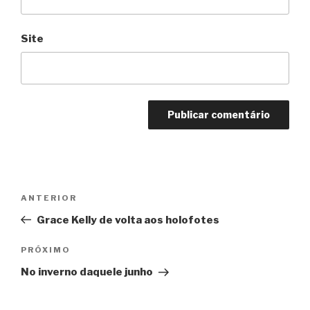
Site
Navegação
Anterior
ANTERIOR
de
Grace Kelly de volta aos holofotes
Post
Próximo
PRÓXIMO
No inverno daquele junho