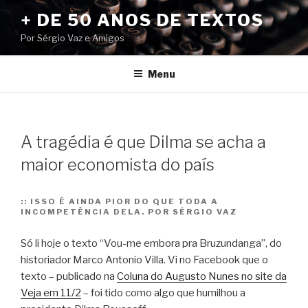
Pular
+ DE 50 ANOS DE TEXTOS
para
Por Sérgio Vaz e Amigos
o
conteúdo
Menu
A tragédia é que Dilma se acha a
maior economista do país
::
ISSO É AINDA PIOR DO QUE TODA A
INCOMPETÊNCIA DELA. POR SÉRGIO VAZ
Só li hoje o texto “Vou-me embora pra Bruzundanga”, do
historiador Marco Antonio Villa. Vi no Facebook que o
texto – publicado na
Coluna do Augusto Nunes no site da
Veja em 11/2
– foi tido como algo que humilhou a