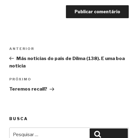
Navegação
Anterior
ANTERIOR
de
Más notícias do país de Dilma (138). E uma boa
Post
notícia
Próximo
PRÓXIMO
Teremos recall?
BUSCA
Pesquisar
Pesquisar