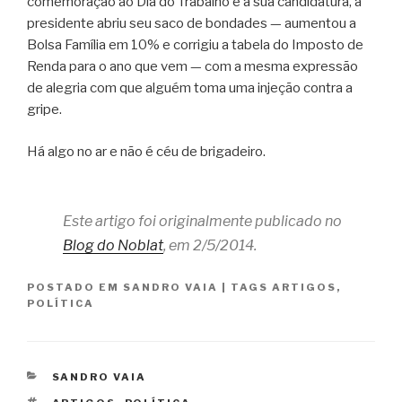
comemoração ao Dia do Trabalho e à sua candidatura, a
presidente abriu seu saco de bondades — aumentou a
Bolsa Família em 10% e corrigiu a tabela do Imposto de
Renda para o ano que vem — com a mesma expressão
de alegria com que alguém toma uma injeção contra a
gripe.
Há algo no ar e não é céu de brigadeiro.
Este artigo foi originalmente publicado no
Blog do Noblat
, em 2/5/2014.
POSTADO EM
SANDRO VAIA
|
TAGS
ARTIGOS
,
POLÍTICA
CATEGORIAS
SANDRO VAIA