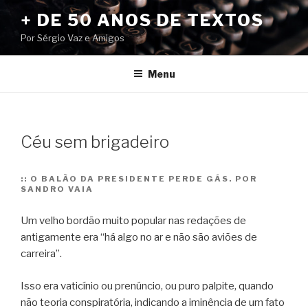
Pular
+ DE 50 ANOS DE TEXTOS
para
Por Sérgio Vaz e Amigos
o
conteúdo
Menu
Céu sem brigadeiro
::
O BALÃO DA PRESIDENTE PERDE GÁS. POR
SANDRO VAIA
Um velho bordão muito popular nas redações de
antigamente era “há algo no ar e não são aviões de
carreira”.
Isso era vaticínio ou prenúncio, ou puro palpite, quando
não teoria conspiratória, indicando a iminência de um fato