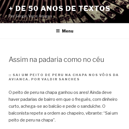
Pular
+ DE 50 ANOS DE TEXTOS
para
Por Sérgio Vaz e Amigos
o
conteúdo
Menu
Assim na padaria como no céu
::
SAI UM PEITO DE PERU NA CHAPA NOS VÔOS DA
AVIANCA. POR VALDIR SANCHES
O peito de peru na chapa ganhou os ares! Ainda deve
haver padarias de bairro em que o freguês, com dinheiro
curto, achega-se ao balcão e pede o sanduíche. O
balconista repete a ordem ao chapeiro, vibrante: “Sai um
peito de peru na chapa”.