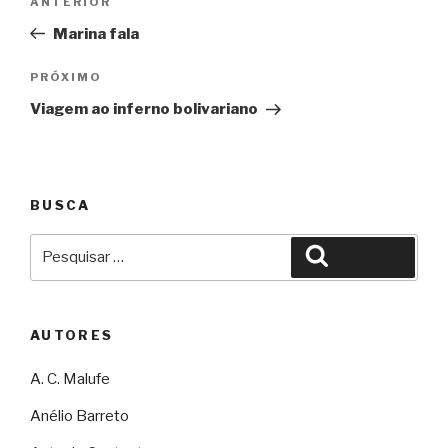
Anterior
ANTERIOR
de
Marina fala
Post
Próximo
PRÓXIMO
Viagem ao inferno bolivariano
BUSCA
Pesquisar
Pesquisar
por:
AUTORES
A. C. Malufe
Anélio Barreto