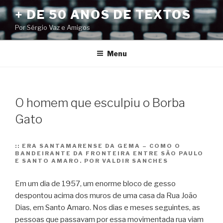
Pular
+ DE 50 ANOS DE TEXTOS
para
Por Sérgio Vaz e Amigos
o
conteúdo
Menu
O homem que esculpiu o Borba
Gato
::
ERA SANTAMARENSE DA GEMA – COMO O
BANDEIRANTE DA FRONTEIRA ENTRE SÃO PAULO
E SANTO AMARO. POR VALDIR SANCHES
Em um dia de 1957, um enorme bloco de gesso
despontou acima dos muros de uma casa da Rua João
Dias, em Santo Amaro. Nos dias e meses seguintes, as
pessoas que passavam por essa movimentada rua viam