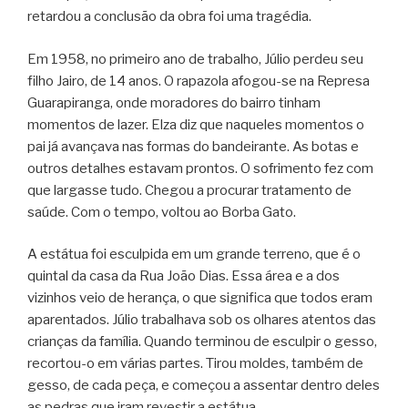
retardou a conclusão da obra foi uma tragédia.
Em 1958, no primeiro ano de trabalho, Júlio perdeu seu
filho Jairo, de 14 anos. O rapazola afogou-se na Represa
Guarapiranga, onde moradores do bairro tinham
momentos de lazer. Elza diz que naqueles momentos o
pai já avançava nas formas do bandeirante. As botas e
outros detalhes estavam prontos. O sofrimento fez com
que largasse tudo. Chegou a procurar tratamento de
saúde. Com o tempo, voltou ao Borba Gato.
A estátua foi esculpida em um grande terreno, que é o
quintal da casa da Rua João Dias. Essa área e a dos
vizinhos veio de herança, o que significa que todos eram
aparentados. Júlio trabalhava sob os olhares atentos das
crianças da família. Quando terminou de esculpir o gesso,
recortou-o em várias partes. Tirou moldes, também de
gesso, de cada peça, e começou a assentar dentro deles
as pedras que iram revestir a estátua.