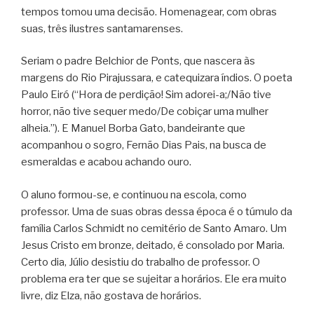
tempos tomou uma decisão. Homenagear, com obras
suas, três ilustres santamarenses.
Seriam o padre Belchior de Ponts, que nascera às
margens do Rio Pirajussara, e catequizara índios. O poeta
Paulo Eiró (“Hora de perdição! Sim adorei-a;/Não tive
horror, não tive sequer medo/De cobiçar uma mulher
alheia.”). E Manuel Borba Gato, bandeirante que
acompanhou o sogro, Fernão Dias Pais, na busca de
esmeraldas e acabou achando ouro.
O aluno formou-se, e continuou na escola, como
professor. Uma de suas obras dessa época é o túmulo da
família Carlos Schmidt no cemitério de Santo Amaro. Um
Jesus Cristo em bronze, deitado, é consolado por Maria.
Certo dia, Júlio desistiu do trabalho de professor. O
problema era ter que se sujeitar a horários. Ele era muito
livre, diz Elza, não gostava de horários.