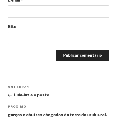
E-mail
*
Site
Navegação
Anterior
ANTERIOR
de
Lula-luz e o poste
Post
Próximo
PRÓXIMO
garças e abutres chegados da terra do urubu-rei.