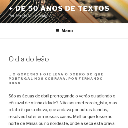
Pular
+ DE 50 ANOS DE TEXTOS
para
Por Sérgio Vaz e Amigos
o
conteúdo
Menu
O dia do leão
::
O GOVERNO HOJE LEVA O DOBRO DO QUE
PORTUGAL NOS COBRAVA. POR FERNANDO
BRANT
São as águas de abril prorrogando o verão ou adiando o
céu azul de minha cidade? Não sou meteorologista, mas
o fato é que a chuva, que andava por outras bandas,
resolveu bater em nossas casas. Melhor que fosse no
norte de Minas ou no nordeste, onde a seca está brava.