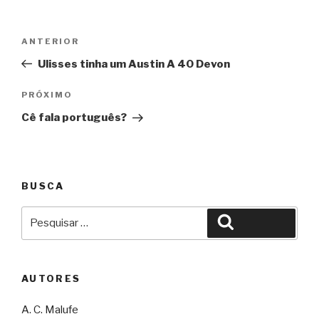
Navegação
Anterior
ANTERIOR
de
Ulisses tinha um Austin A 40 Devon
Post
Próximo
PRÓXIMO
Cê fala português?
BUSCA
Pesquisar
Pesquisar
por:
AUTORES
A. C. Malufe