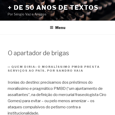
Pular
+ DE 50 ANOS DE TEXTOS
para
Por Sérgio Vaz e Amigos
o
conteúdo
Menu
O apartador de brigas
::
QUEM DIRIA: O MORALÍSSIMO PMDB PRESTA
SERVIÇOS AO PAÍS. POR SANDRO VAIA
Ironias do destino: precisamos dos préstimos do
moralíssimo e pragmático PMBD (“um ajuntamento de
assaltantes”, na definição do mercurial fraseologista Ciro
Gomes) para evitar – ou pelo menos amenizar – os
ataques compulsivos do petismo contra a
institucionalidade.