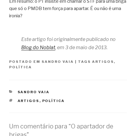
Em resumo: o PT insiste em chamar o STF para uma briga
que só o PMDB tem força para apartar. É ou não é uma
ironia?
Este artigo foi originalmente publicado no
Blog do Noblat
, em 3 de maio de 2013.
POSTADO EM
SANDRO VAIA
|
TAGS
ARTIGOS
,
POLÍTICA
CATEGORIAS
SANDRO VAIA
TAGS
ARTIGOS
,
POLÍTICA
Um comentário para “O apartador de
brigas”