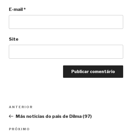
E-mail
*
Site
Navegação
Anterior
ANTERIOR
de
Más notícias do país de Dilma (97)
Post
Próximo
PRÓXIMO