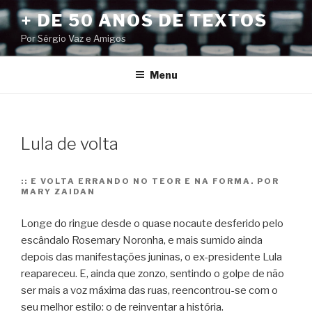
Pular
+ DE 50 ANOS DE TEXTOS
para
Por Sérgio Vaz e Amigos
o
conteúdo
Menu
Lula de volta
::
E VOLTA ERRANDO NO TEOR E NA FORMA. POR
MARY ZAIDAN
Longe do ringue desde o quase nocaute desferido pelo
escândalo Rosemary Noronha, e mais sumido ainda
depois das manifestações juninas, o ex-presidente Lula
reapareceu. E, ainda que zonzo, sentindo o golpe de não
ser mais a voz máxima das ruas, reencontrou-se com o
seu melhor estilo: o de reinventar a história.