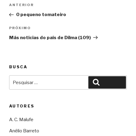
Navegação
Anterior
ANTERIOR
de
O pequeno tomateiro
Post
Próximo
PRÓXIMO
Más notícias do país de Dilma (109)
BUSCA
Pesquisar
Pesquisar
por:
AUTORES
A. C. Malufe
Anélio Barreto