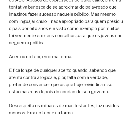
do ABC. Abusou de expressões de baixo calão, em uma
tentativa burlesca de se aproximar do palavreado que
imaginou fazer sucesso naquele público. Mas mesmo
com linguajar chulo – nada apropriado para quem presidiu
o país por oito anos e é visto como exemplo por muitos –
foi veemente em seus conselhos para que os jovens não
neguem a política.
Acertou no teor, errou na forma.
E fica longe de qualquer acerto quando, sabendo que
atenta contra a lógica e, pior, falta com a verdade,
pretende convencer que os que hoje reivindicam só
estão nas ruas depois do condão de seu governo.
Desrespeita os milhares de manifestantes, faz ouvidos
moucos. Erra no teor e na forma.