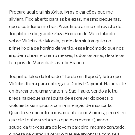
Procuro aqui e ali histórias, livros e canções que me
aliviem. Fico aberto
para as belezas, mesmo pequenas,
que o cotidiano me traz. Assistindo a uma entrevista do
Toquinho e do grande Zuza Homem de Melo falando
sobre Vinícius de Morais, pude dormir tranquilo no
primeiro dia de horário de verão, esse incômodo que nos
impõem durante quatro meses, todos os anos, desde os
tempos do Marechal Castelo Branco.
Toquinho falou da letra de “ Tarde em Itapoã”, letra que
Vinícius fizera para
entregar a Dorival Caymmi. Na hora de
embarcar para uma viagem a São Paulo, vendo a letra
presa na pequena máquina de escrever do poeta, o
violonista surrupiou-a com a intenção de musicá-la.
Quando se encontrou novamente com Vinícius, percebeu
que ele tentava refazer o que escrevera. Quando
soube da travessura do jovem parceiro, mesmo zangado,
o poeta se dignou a ouvir o que ele aprontara com seu