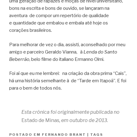
uma geração de rapazes e moças de nível universitário,
bons na escrita e bons de ouvido, se lançaram na
aventura de compor um repertório de qualidade
e quantidade que embalou e embala até hoje os
corações brasileiros.
Para melhorar de vez o dia, assisti, aconselhado por meu
amigo e parceiro Geraldo
Vianna, à
Lenda do Santo
Beberrão
, belo filme do italiano Ermanno Olmi.
Foi aí que eu me lembrei: na criação da obra prima “Cais”,
há uma história
semelhante à de “Tarde em Itapoã”. E foi
para o bem de todos nós.
Esta crônica foi originalmente publicada no
Estado de Minas
, em outubro de 2013.
POSTADO EM
FERNANDO BRANT
|
TAGS