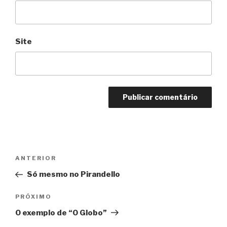
Site
Navegação
Anterior
ANTERIOR
de
Só mesmo no Pirandello
Post
Próximo
PRÓXIMO
O exemplo de “O Globo”