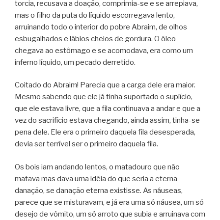
torcia, recusava a doação, comprimia-se e se arrepiava,
mas o filho da puta do líquido escorregava lento,
arruinando todo o interior do pobre Abraim, de olhos
esbugalhados e lábios cheios de gordura. O óleo
chegava ao estômago e se acomodava, era como um
inferno líquido, um pecado derretido.
Coitado do Abraim! Parecia que a carga dele era maior.
Mesmo sabendo que ele já tinha suportado o suplício,
que ele estava livre, que a fila continuava a andar e que a
vez do sacrifício estava chegando, ainda assim, tinha-se
pena dele. Ele era o primeiro daquela fila desesperada,
devia ser terrível ser o primeiro daquela fila.
Os bois iam andando lentos, o matadouro que não
matava mas dava uma idéia do que seria a eterna
danação, se danação eterna existisse. As náuseas,
parece que se misturavam, e já era uma só náusea, um só
desejo de vômito, um só arroto que subia e arruinava com