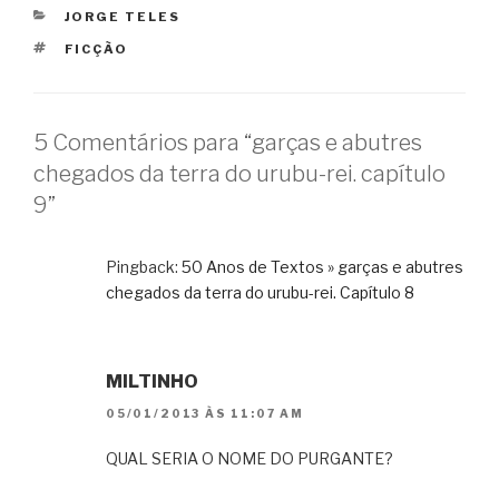
CATEGORIAS
JORGE TELES
TAGS
FICÇÃO
5 Comentários para “garças e abutres
chegados da terra do urubu-rei. capítulo
9”
Pingback:
50 Anos de Textos » garças e abutres
chegados da terra do urubu-rei. Capítulo 8
MILTINHO
05/01/2013 ÀS 11:07 AM
QUAL SERIA O NOME DO PURGANTE?