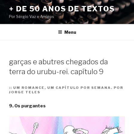
Pular
+ DE 50 ANOS DE TEXTOS
para
Por Sérgio Vaz e Amigos
o
conteúdo
Menu
garças e abutres chegados da
terra do urubu-rei. capítulo 9
::
UM ROMANCE, UM CAPÍTULO POR SEMANA. POR
JORGE TELES
9. Os purgantes