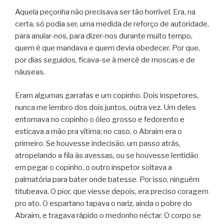
Aquela peçonha não precisava ser tão horrível. Era, na
certa, só podia ser, uma medida de reforço de autoridade,
para anular-nos, para dizer-nos durante muito tempo,
quem é que mandava e quem devia obedecer. Por que,
por dias seguidos, ficava-se à mercê de moscas e de
náuseas.
Eram algumas garrafas e um copinho. Dois inspetores,
nunca me lembro dos dois juntos, outra vez. Um deles
entornava no copinho o óleo grosso e fedorento e
esticava a mão pra vítima; no caso, o Abraim era o
primeiro. Se houvesse indecisão, um passo atrás,
atropelando a fila às avessas, ou se houvesse lentidão
em pegar o copinho, o outro inspetor soltava a
palmatória para bater onde batesse. Por isso, ninguém
titubeava. O pior, que viesse depois, era preciso coragem
pro ato. O espartano tapava o nariz, ainda o pobre do
Abraim, e tragava rápido o medonho néctar. O corpo se