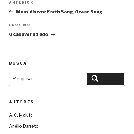
Anterior
ANTERIOR
de
Meus discos: Earth Song, Ocean Song
Post
Próximo
PRÓXIMO
O cadáver adiado
BUSCA
Pesquisar
Pesquisar
por:
AUTORES
A. C. Malufe
Anélio Barreto