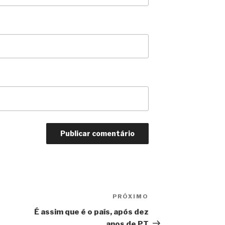
PRÓXIMO
Próximo
É assim que é o país, após dez
anos de PT