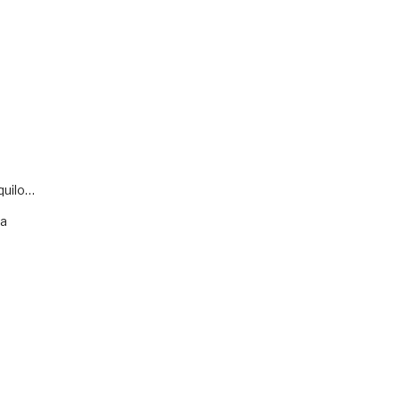
quilo…
va