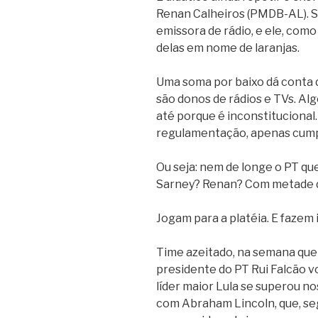
Renan Calheiros (PMDB-AL). S
emissora de rádio, e ele, com
delas em nome de laranjas.
Uma soma por baixo dá conta
são donos de rádios e TVs. Alg
até porque é inconstitucional.
regulamentação, apenas cumpr
Ou seja: nem de longe o PT qu
Sarney? Renan? Com metade d
Jogam para a platéia. E faze
Time azeitado, na semana que 
presidente do PT Rui Falcão vo
líder maior Lula se superou n
com Abraham Lincoln, que, se