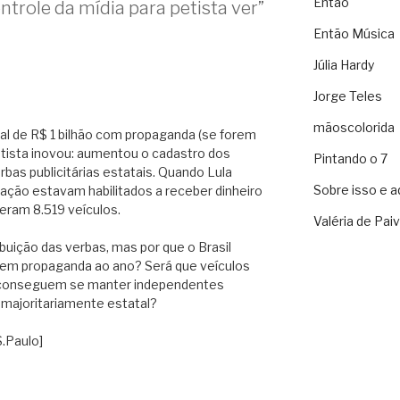
Então
trole da mídia para petista ver”
Então Música
Júlia Hardy
Jorge Teles
mãoscolorida
l de R$ 1 bilhão com propaganda (se forem
petista inovou: aumentou o cadastro dos
Pintando o 7
bas publicitárias estatais. Quando Lula
Sobre isso e a
ação estavam habilitados a receber dinheiro
 eram 8.519 veículos.
Valéria de Pai
ibuição das verbas, mas por que o Brasil
o em propaganda ao ano? Será que veículos
a conseguem se manter independentes
 majoritariamente estatal?
S.Paulo]