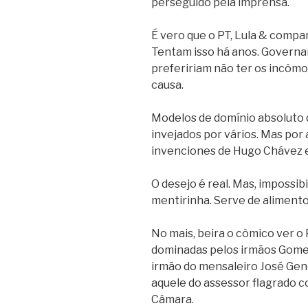
perseguido pela imprensa.
É vero que o PT, Lula & compa
Tentam isso há anos. Governan
prefeririam não ter os incômod
causa.
Modelos de domínio absoluto 
invejados por vários. Mas por
invenciones de Hugo Chávez e 
O desejo é real. Mas, impossibi
mentirinha. Serve de alimento
No mais, beira o cômico ver o 
dominadas pelos irmãos Gomes
irmão do mensaleiro José Gen
aquele do assessor flagrado co
Câmara.