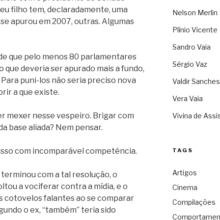
eu filho tem, declaradamente, uma
Nelson Merlin
o se apurou em 2007, outras. Algumas
Plínio Vicente
Sandro Vaia
 de que pelo menos 80 parlamentares
Sérgio Vaz
o que deveria ser apurado mais a fundo,
 Para puni-los não seria preciso nova
Valdir Sanches
ir a que existe.
Vera Vaia
er mexer nesse vespeiro. Brigar com
Vivina de Assi
a base aliada? Nem pensar.
m isso com incomparável competência.
TAGS
Artigos
terminou com a tal resolução, o
ltou a vociferar contra a mídia, e o
Cinema
os cotovelos falantes ao se comparar
Compilações
gundo o ex, “também” teria sido
Comportamen