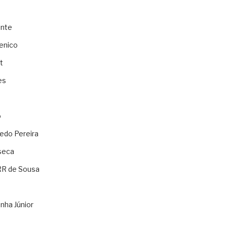
ente
enico
t
es
o
ledo Pereira
seca
RR de Sousa
nha Júnior