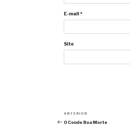
E-mail
*
Site
Navegação
Anterior
ANTERIOR
de
O Conde Boa Morte