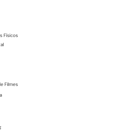
s Físicos
al
de Filmes
a
g