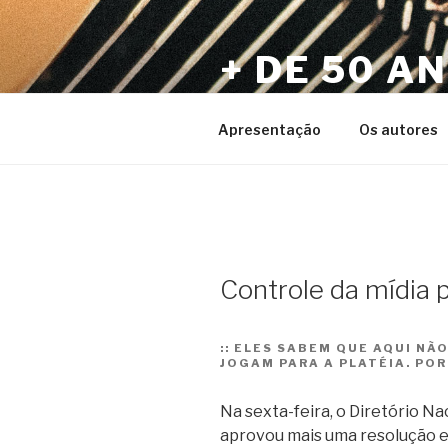
Pular
para
+ DE 50 A
o
conteúdo
Por Sérgio Vaz e Amigos
Apresentação
Os autores
Controle da mídia p
::
ELES SABEM QUE AQUI NÃO
JOGAM PARA A PLATÉIA. PO
Na sexta-feira, o Diretório Na
aprovou mais uma resolução e