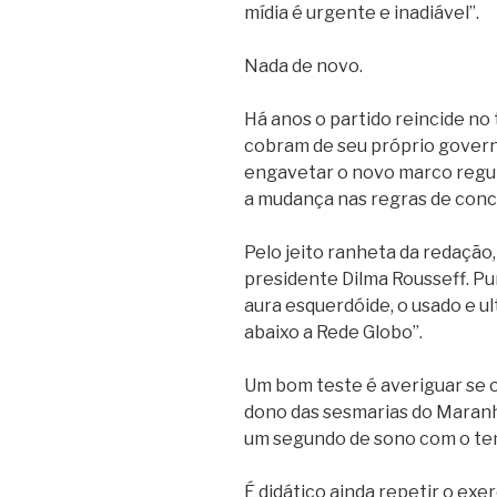
mídia é urgente e inadiável”.
Nada de novo.
Há anos o partido reincide no 
cobram de seu próprio govern
engavetar o novo marco regul
a mudança nas regras de conce
Pelo jeito ranheta da redação,
presidente Dilma Rousseff. P
aura esquerdóide, o usado e u
abaixo a Rede Globo”.
Um bom teste é averiguar se 
dono das sesmarias do Maranhão
um segundo de sono com o te
É didático ainda repetir o ex