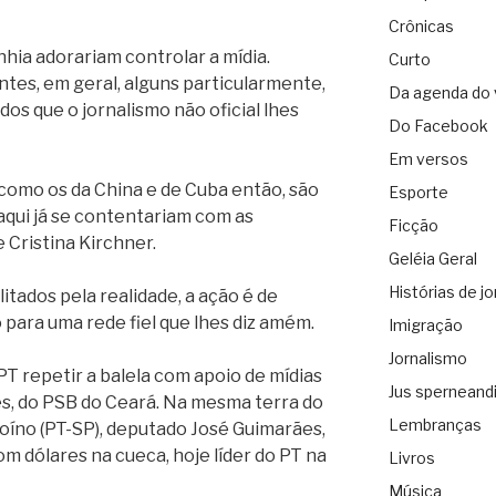
Crônicas
nhia adorariam controlar a mídia.
Curto
tes, em geral, alguns particularmente,
Da agenda do 
os que o jornalismo não oficial lhes
Do Facebook
Em versos
como os da China e de Cuba então, são
Esporte
 aqui já se contentariam com as
Ficção
Cristina Kirchner.
Geléia Geral
Histórias de jo
litados pela realidade, a ação é de
 para uma rede fiel que lhes diz amém.
Imigração
Jornalismo
PT repetir a balela com apoio de mídias
Jus sperneand
, do PSB do Ceará. Na mesma terra do
Lembranças
oíno (PT-SP), deputado José Guimarães,
m dólares na cueca, hoje líder do PT na
Livros
Música