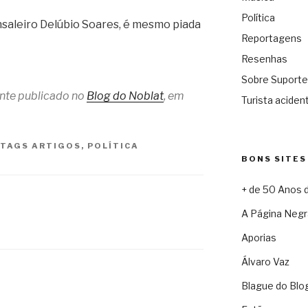
Política
aleiro Delúbio Soares, é mesmo piada
Reportagens
Resenhas
Sobre Suporte
ente publicado no
Blog do Noblat
, em
Turista acident
TAGS
ARTIGOS
,
POLÍTICA
BONS SITES
+ de 50 Anos 
A Página Negr
Aporias
Álvaro Vaz
Blague do Blo