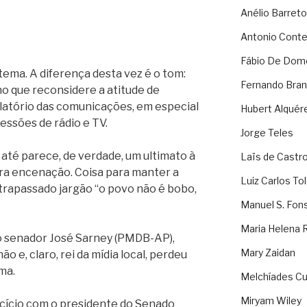
Anélio Barreto
Antonio Cont
Fábio De Dom
tema. A diferença desta vez é o tom:
Fernando Bran
o que reconsidere a atitude de
atório das comunicações, em especial
Hubert Alquér
ssões de rádio e TV.
Jorge Teles
 até parece, de verdade, um ultimato à
Laïs de Castr
ura encenação. Coisa para manter a
Luiz Carlos To
ltrapassado jargão “o povo não é bobo,
Manuel S. Fon
Maria Helena 
o senador José Sarney (PMDB-AP),
Mary Zaidan
 e, claro, rei da mídia local, perdeu
ma.
Melchíades Cu
Miryam Wiley
ercício com o presidente do Senado