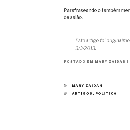
Parafraseando o também mens
de salão.
Este artigo foi originalm
3/3/2013.
POSTADO EM
MARY ZAIDAN
|
CATEGORIAS
MARY ZAIDAN
TAGS
ARTIGOS
,
POLÍTICA