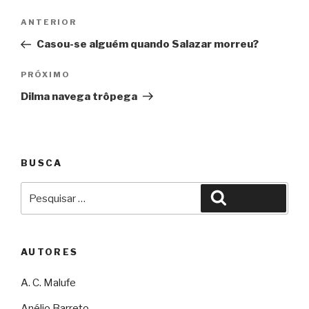
Navegação
Anterior
ANTERIOR
de
Casou-se alguém quando Salazar morreu?
Post
Próximo
PRÓXIMO
Dilma navega trôpega
BUSCA
Pesquisar
Pesquisar
por:
AUTORES
A. C. Malufe
Anélio Barreto