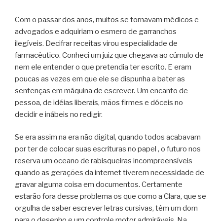
Com o passar dos anos, muitos se tornavam médicos e
advogados e adquiriam o esmero de garranchos
ilegíveis. Decifrar receitas virou especialidade de
farmacêutico. Conheci um juiz que chegava ao cúmulo de
nem ele entender o que pretendia ter escrito. E eram
poucas as vezes em que ele se dispunha a bater as
sentenças em máquina de escrever. Um encanto de
pessoa, de idéias liberais, mãos firmes e dóceis no
decidir e inábeis no redigir.
Se era assim na era não digital, quando todos acabavam
por ter de colocar suas escrituras no papel , o futuro nos
reserva um oceano de rabisqueiras incompreensíveis
quando as gerações da internet tiverem necessidade de
gravar alguma coisa em documentos. Certamente
estarão fora desse problema os que como a Clara, que se
orgulha de saber escrever letras cursivas, têm um dom
para o desenho e um controle motor admiráveis. Na