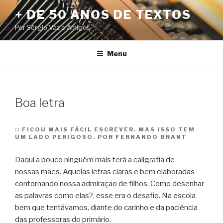
Pular
+ DE 50 ANOS DE TEXTOS
para
Por Sérgio Vaz e Amigos
o
conteúdo
Menu
Boa letra
::
FICOU MAIS FÁCIL ESCREVER. MAS ISSO TEM
UM LADO PERIGOSO. POR FERNANDO BRANT
Daqui a pouco ninguém mais terá a caligrafia de
nossas mães. Aquelas letras claras e bem elaboradas
contornando nossa admiração de filhos. Como desenhar
as palavras como elas?, esse era o desafio. Na escola
bem que tentávamos, diante do carinho e da paciência
das professoras do primário.