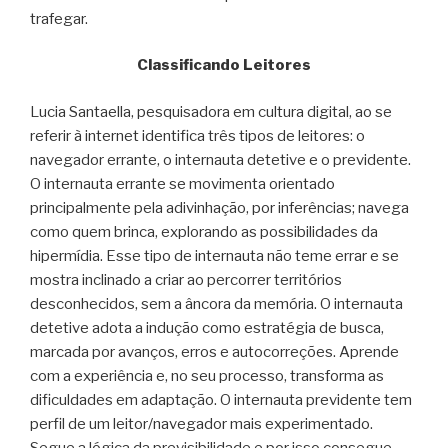
trafegar.
Classificando Leitores
Lucia Santaella, pesquisadora em cultura digital, ao se
referir à internet identifica três tipos de leitores: o
navegador errante, o internauta detetive e o previdente.
O internauta errante se movimenta orientado
principalmente pela adivinhação, por inferências; navega
como quem brinca, explorando as possibilidades da
hipermídia. Esse tipo de internauta não teme errar e se
mostra inclinado a criar ao percorrer territórios
desconhecidos, sem a âncora da memória. O internauta
detetive adota a indução como estratégia de busca,
marcada por avanços, erros e autocorreções. Aprende
com a experiência e, no seu processo, transforma as
dificuldades em adaptação. O internauta previdente tem
perfil de um leitor/navegador mais experimentado.
Segue a lógica da previsibilidade e por isso consegue