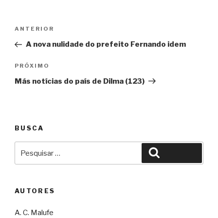
Navegação
Anterior
ANTERIOR
de
A nova nulidade do prefeito Fernando idem
Post
Próximo
PRÓXIMO
Más notícias do país de Dilma (123)
BUSCA
Pesquisar
Pesquisar
por:
AUTORES
A. C. Malufe