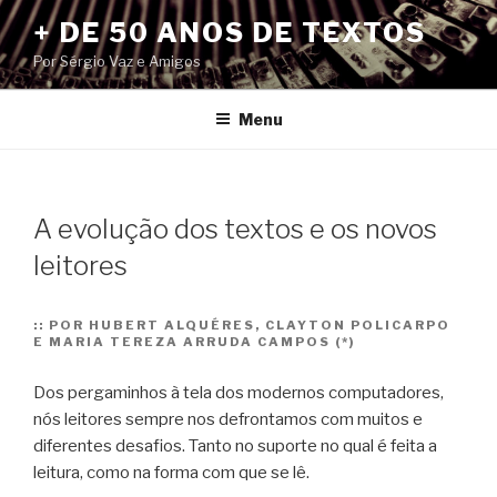
Pular
+ DE 50 ANOS DE TEXTOS
para
Por Sérgio Vaz e Amigos
o
conteúdo
Menu
A evolução dos textos e os novos
leitores
::
POR HUBERT ALQUÉRES, CLAYTON POLICARPO
E MARIA TEREZA ARRUDA CAMPOS (*)
Dos pergaminhos à tela dos modernos computadores,
nós leitores sempre nos defrontamos com muitos e
diferentes desafios. Tanto no suporte no qual é feita a
leitura, como na forma com que se lê.